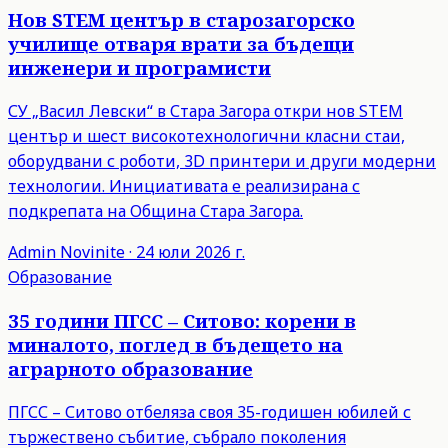
Нов STEM център в старозагорско
училище отваря врати за бъдещи
инженери и програмисти
СУ „Васил Левски“ в Стара Загора откри нов STEM
център и шест високотехнологични класни стаи,
оборудвани с роботи, 3D принтери и други модерни
технологии. Инициативата е реализирана с
подкрепата на Община Стара Загора.
Admin
Novinite
·
24 юли 2026 г.
Образование
35 години ПГСС – Ситово: корени в
миналото, поглед в бъдещето на
аграрното образование
ПГСС – Ситово отбеляза своя 35-годишен юбилей с
тържествено събитие, събрало поколения