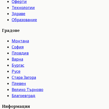
Оферти
Технологии
Здраве
Образование
Градове
Монтана
София
Пловдив
Варна
Бургас
Русе
Стара Загора
Плевен
Велико Търново
Благоевград
Информация