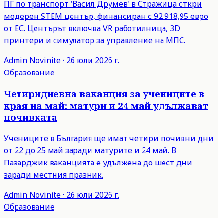
ПГ по транспорт 'Васил Друмев' в Стражица откри
модерен STEM център, финансиран с 92 918,95 евро
от ЕС. Центърът включва VR работилница, 3D
принтери и симулатор за управление на МПС.
Admin
Novinite
·
26 юли 2026 г.
Образование
Четиридневна ваканция за учениците в
края на май: матури и 24 май удължават
почивката
Учениците в България ще имат четири почивни дни
от 22 до 25 май заради матурите и 24 май. В
Пазарджик ваканцията е удължена до шест дни
заради местния празник.
Admin
Novinite
·
26 юли 2026 г.
Образование