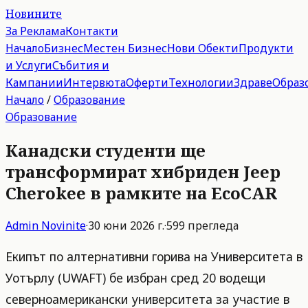
Новините
За Реклама
Контакти
Начало
Бизнес
Местен Бизнес
Нови Обекти
Продукти
и Услуги
Събития и
Кампании
Интервюта
Оферти
Технологии
Здраве
Образ
Начало
/
Образование
Образование
Канадски студенти ще
трансформират хибриден Jeep
Cherokee в рамките на EcoCAR
Admin
Novinite
·
30 юни 2026 г.
·
599
прегледа
Екипът по алтернативни горива на Университета в
Уотърлу (UWAFT) бе избран сред 20 водещи
северноамерикански университета за участие в