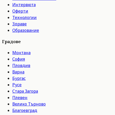
Интервюта
Оферти
Технологии
Здраве
Образование
Градове
Монтана
София
Пловдив
Варна
Бургас
Русе
Стара Загора
Плевен
Велико Търново
Благоевград