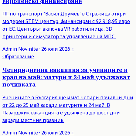
европейско финансиране
ПГ по транспорт 'Васил Друмев' в Стражица откри
модерен STEM център, финансиран с 92 918,95 евро
от ЕС. Центърът включва VR работилница, 3D
принтери и симулатор за управление на МПС.
Admin
Novinite
·
26 юли 2026 г.
Образование
Четиридневна ваканция за учениците в
края на май: матури и 24 май удължават
почивката
Учениците в България ще имат четири почивни дни
от 22 до 25 май заради матурите и 24 май. В
Пазарджик ваканцията е удължена до шест дни
заради местния празник.
Admin
Novinite
·
26 юли 2026 г.