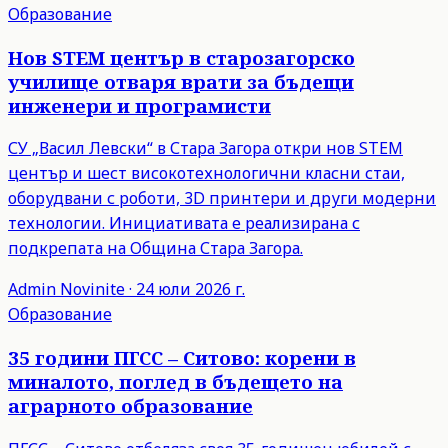
Образование
Нов STEM център в старозагорско
училище отваря врати за бъдещи
инженери и програмисти
СУ „Васил Левски“ в Стара Загора откри нов STEM
център и шест високотехнологични класни стаи,
оборудвани с роботи, 3D принтери и други модерни
технологии. Инициативата е реализирана с
подкрепата на Община Стара Загора.
Admin
Novinite
·
24 юли 2026 г.
Образование
35 години ПГСС – Ситово: корени в
миналото, поглед в бъдещето на
аграрното образование