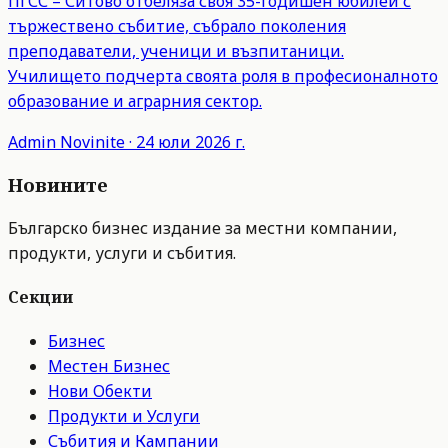
ПГСС – Ситово отбеляза своя 35-годишен юбилей с
тържествено събитие, събрало поколения
преподаватели, ученици и възпитаници.
Училището подчерта своята роля в професионалното
образование и аграрния сектор.
Admin
Novinite
·
24 юли 2026 г.
Новините
Българско бизнес издание за местни компании,
продукти, услуги и събития.
Секции
Бизнес
Местен Бизнес
Нови Обекти
Продукти и Услуги
Събития и Кампании