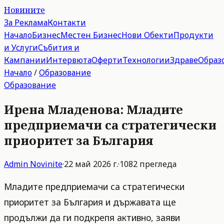
Новините
За Реклама
Контакти
Начало
Бизнес
Местен Бизнес
Нови Обекти
Продукти
и Услуги
Събития и
Кампании
Интервюта
Оферти
Технологии
Здраве
Образ
Начало
/
Образование
Образование
Ирена Младенова: Младите
предприемачи са стратегически
приоритет за България
Admin
Novinite
·
22 май 2026 г.
·
1082
прегледа
Младите предприемачи са стратегически
приоритет за България и държавата ще
продължи да ги подкрепя активно, заяви