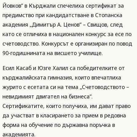
Йовков“ в Кърджали спечелиха сертификат за
предимство при кандидатстване в Стопанска
академия „Димитър А. Ценов“ – Свищов, след
като се отличиха в национален конкурс за есе по
счетоводство. Конкурсът е организиран по повод
90-годишнината на висшето училище.
Есил Касаб и Юзге Халил са победителките от
кърджалийската гимназия, които впечатлиха
журито с есетата си на тема „Счетоводството –
невидимият двигател на бизнеса“.
Сертификатите, които получиха, им дават право
да участват в класирането за прием в редовна
форма на обучение по държавна поръчка в
академията.