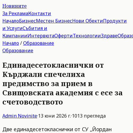
Новините
За Реклама
Контакти
Начало
Бизнес
Местен Бизнес
Нови Обекти
Продукти
и Услуги
Събития и
Кампании
Интервюта
Оферти
Технологии
Здраве
Образ
Начало
/
Образование
Образование
Единадесетокласнички от
Кърджали спечелиха
предимство за прием в
Свищовската академия с есе за
счетоводството
Admin
Novinite
·
13 юни 2026 г.
·
1013
прегледа
Две единадесетокласнички от СУ „Йордан