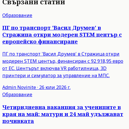
Свързани статии
Образование
ПГ по транспорт 'Васил Друмев' в
Стражица откри модерен STEM център с
европейско финансиране
ПГ по транспорт 'Васил Друмев' в Стражица откри
модерен STEM център, финансиран с 92 918,95 евро
от ЕС. Центърът включва VR работилница, 3D
принтери и симулатор за управление на МПС.
Admin
Novinite
·
26 юли 2026 г.
Образование
Четиридневна ваканция за учениците в
края на май: матури и 24 май удължават
почивката