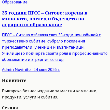
Образование
35 години ПГСС – Ситово: корени в
миналото, поглед в бъдещето на
аграрното образование
ПГСС – Ситово отбеляза своя 35-годишен юбилей с
тържествено събитие, събрало поколения
преподаватели, ученици и възпитаници.
Училището подчерта своята роля в професионалното
образование и аграрния сектор.
Admin
Novinite
·
24 юли 2026 г.
Новините
Българско бизнес издание за местни компании,
продукти, услуги и събития.
Секции