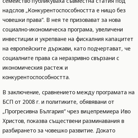
семейство публикуваха съвместна статия под
надслов „Конкурентоспособността е нищо без
човешки права“. В нея те призовават за нова
социално-икономическа програма, увеличени
инвестиции и укрепване на фискалния капацитет
на европейските държави, като подчертават, че
социалните права са неразривно свързани с
икономическия растеж и
конкурентоспособността.
В заключение, сравнението между програмата на
БСП от 2008 г. и политиките, обявявани от
„Прогресивна България“ чрез вицепремиера Иво
Христов, показва съществени разминавания в
разбирането за човешко развитие. Докато