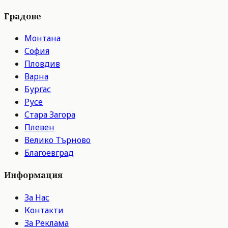
Градове
Монтана
София
Пловдив
Варна
Бургас
Русе
Стара Загора
Плевен
Велико Търново
Благоевград
Информация
За Нас
Контакти
За Реклама