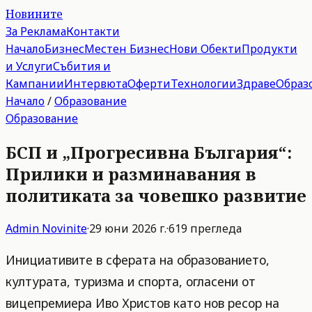
Новините
За Реклама
Контакти
Начало
Бизнес
Местен Бизнес
Нови Обекти
Продукти
и Услуги
Събития и
Кампании
Интервюта
Оферти
Технологии
Здраве
Образ
Начало
/
Образование
Образование
БСП и „Прогресивна България“:
Прилики и разминавания в
политиката за човешко развитие
Admin
Novinite
·
29 юни 2026 г.
·
619
прегледа
Инициативите в сферата на образованието,
културата, туризма и спорта, огласени от
вицепремиера Иво Христов като нов ресор на