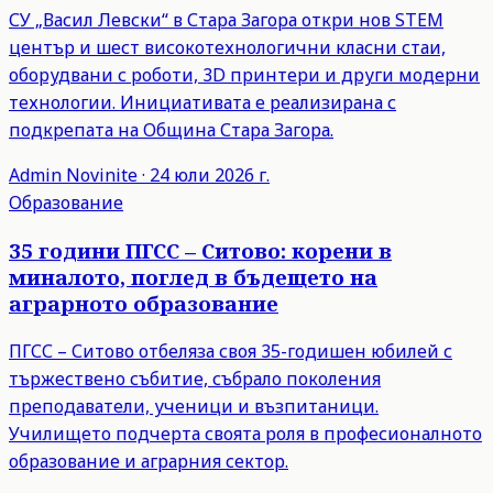
СУ „Васил Левски“ в Стара Загора откри нов STEM
център и шест високотехнологични класни стаи,
оборудвани с роботи, 3D принтери и други модерни
технологии. Инициативата е реализирана с
подкрепата на Община Стара Загора.
Admin
Novinite
·
24 юли 2026 г.
Образование
35 години ПГСС – Ситово: корени в
миналото, поглед в бъдещето на
аграрното образование
ПГСС – Ситово отбеляза своя 35-годишен юбилей с
тържествено събитие, събрало поколения
преподаватели, ученици и възпитаници.
Училището подчерта своята роля в професионалното
образование и аграрния сектор.