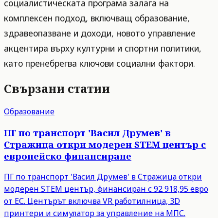
социалистическата програма залага на
комплексен подход, включващ образование,
здравеопазване и доходи, новото управление
акцентира върху културни и спортни политики,
като пренебрегва ключови социални фактори.
Свързани статии
Образование
ПГ по транспорт 'Васил Друмев' в
Стражица откри модерен STEM център с
европейско финансиране
ПГ по транспорт 'Васил Друмев' в Стражица откри
модерен STEM център, финансиран с 92 918,95 евро
от ЕС. Центърът включва VR работилница, 3D
принтери и симулатор за управление на МПС.