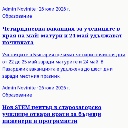
Admin
Novinite
·
26 юли 2026 г.
Образование
Четиридневна ваканция за учениците в
края на май: матури и 24 май удължават
почивката
Учениците в България ще имат четири почивни дни
от 22 до 25 май заради матурите и 24 май. В
Пазарджик ваканцията е удължена до шест дни
заради местния празник.
Admin
Novinite
·
26 юли 2026 г.
Образование
Нов STEM център в старозагорско
училище отваря врати за бъдещи
инженери и програмисти