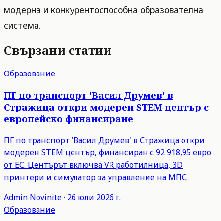
модерна и конкурентоспособна образователна
система.
Свързани статии
Образование
ПГ по транспорт 'Васил Друмев' в
Стражица откри модерен STEM център с
европейско финансиране
ПГ по транспорт 'Васил Друмев' в Стражица откри
модерен STEM център, финансиран с 92 918,95 евро
от ЕС. Центърът включва VR работилница, 3D
принтери и симулатор за управление на МПС.
Admin
Novinite
·
26 юли 2026 г.
Образование