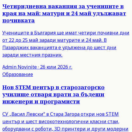
Четиридневна ваканция за учениците в
края на май: матури и 24 май удължават
почивката
Учениците в България ще имат четири почивни дни
от 22 до 25 май заради матурите и 24 май. В
Пазарджик ваканцията е удължена до шест дни
заради местния празник.
Admin
Novinite
·
26 юли 2026 г.
Образование
Нов STEM център в старозагорско
училище отваря врати за бъдещи
инженери и програмисти
СУ „Васил Левски“ в Стара Загора откри нов STEM
център и шест високотехнологични класни стаи,
оборудвани с роботи, 3D принтери и други модерни