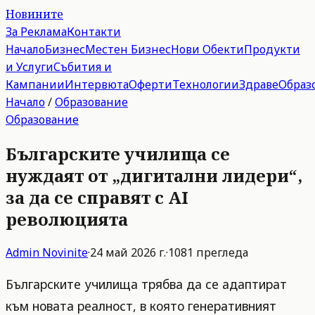
Новините
За Реклама
Контакти
Начало
Бизнес
Местен Бизнес
Нови Обекти
Продукти
и Услуги
Събития и
Кампании
Интервюта
Оферти
Технологии
Здраве
Образ
Начало
/
Образование
Образование
Българските училища се
нуждаят от „дигитални лидери“,
за да се справят с AI
революцията
Admin
Novinite
·
24 май 2026 г.
·
1081
прегледа
Българските училища трябва да се адаптират
към новата реалност, в която генеративният