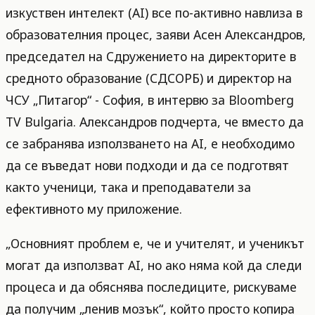
изкуствен интелект (AI) все по-активно навлиза в
образователния процес, заяви Асен Александров,
председател на Сдружението на директорите в
средното образование (СДСОРБ) и директор на
ЧСУ „Питагор“ - София, в интервю за Bloomberg
TV Bulgaria. Александров подчерта, че вместо да
се забранява използването на AI, е необходимо
да се въведат нови подходи и да се подготвят
както ученици, така и преподаватели за
ефективното му приложение.
„Основният проблем е, че и учителят, и ученикът
могат да използват AI, но ако няма кой да следи
процеса и да обяснява последиците, рискуваме
да получим „ленив мозък“, който просто копира