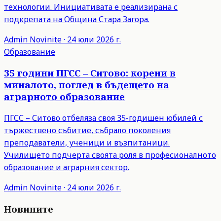
технологии. Инициативата е реализирана с
подкрепата на Община Стара Загора.
Admin
Novinite
·
24 юли 2026 г.
Образование
35 години ПГСС – Ситово: корени в
миналото, поглед в бъдещето на
аграрното образование
ПГСС – Ситово отбеляза своя 35-годишен юбилей с
тържествено събитие, събрало поколения
преподаватели, ученици и възпитаници.
Училището подчерта своята роля в професионалното
образование и аграрния сектор.
Admin
Novinite
·
24 юли 2026 г.
Новините