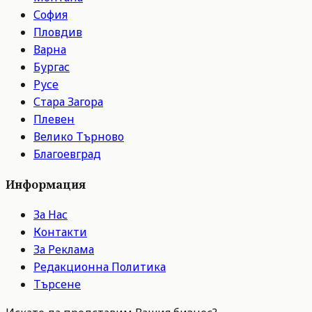
София
Пловдив
Варна
Бургас
Русе
Стара Загора
Плевен
Велико Търново
Благоевград
Информация
За Нас
Контакти
За Реклама
Редакционна Политика
Търсене