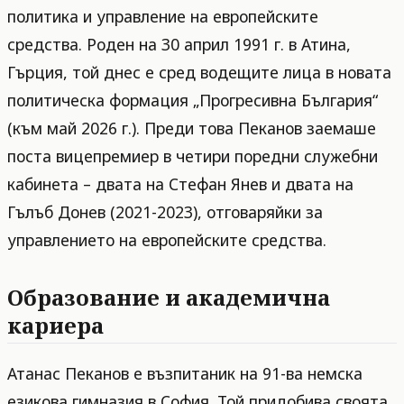
политика и управление на европейските
средства. Роден на 30 април 1991 г. в Атина,
Гърция, той днес е сред водещите лица в новата
политическа формация „Прогресивна България“
(към май 2026 г.). Преди това Пеканов заемаше
поста вицепремиер в четири поредни служебни
кабинета – двата на Стефан Янев и двата на
Гълъб Донев (2021-2023), отговаряйки за
управлението на европейските средства.
Образование и академична
кариера
Атанас Пеканов е възпитаник на 91-ва немска
езикова гимназия в София. Той придобива своята