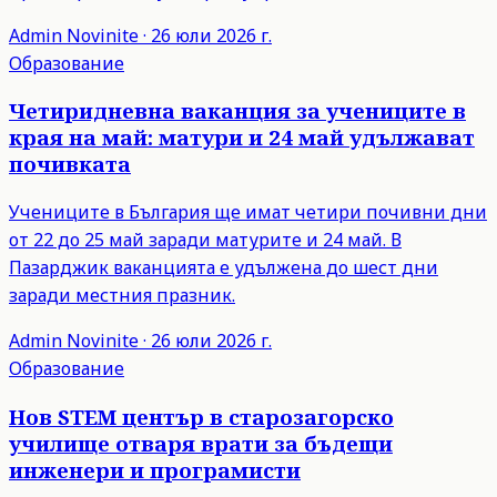
Admin
Novinite
·
26 юли 2026 г.
Образование
Четиридневна ваканция за учениците в
края на май: матури и 24 май удължават
почивката
Учениците в България ще имат четири почивни дни
от 22 до 25 май заради матурите и 24 май. В
Пазарджик ваканцията е удължена до шест дни
заради местния празник.
Admin
Novinite
·
26 юли 2026 г.
Образование
Нов STEM център в старозагорско
училище отваря врати за бъдещи
инженери и програмисти