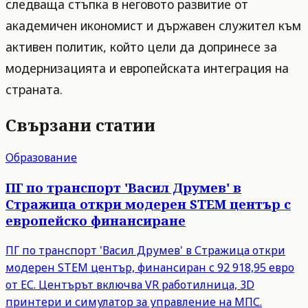
следваща стъпка в неговото развитие от
академичен икономист и държавен служител към
активен политик, който цели да допринесе за
модернизацията и европейската интеграция на
страната.
Свързани статии
Образование
ПГ по транспорт 'Васил Друмев' в
Стражица откри модерен STEM център с
европейско финансиране
ПГ по транспорт 'Васил Друмев' в Стражица откри
модерен STEM център, финансиран с 92 918,95 евро
от ЕС. Центърът включва VR работилница, 3D
принтери и симулатор за управление на МПС.