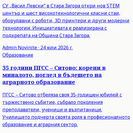
СУ „Васил Левски“ в Стара Загора откри нов STEM
център и шест високотехнологични класни стаи,
оборудвани с роботи, 3D принтери и други модерни
технологии. Инициативата е реализирана с
подкрепата на Община Стара Загора.
Admin
Novinite
·
24 юли 2026 г.
Образование
35 години ПГСС – Ситово: корени в
миналото, поглед в бъдещето на
аграрното образование
ПГСС – Ситово отбеляза своя 35-годишен юбилей с
тържествено събитие, събрало поколения
преподаватели, ученици и възпитаници.
Училището подчерта своята роля в професионалното
образование и аграрния сектор.