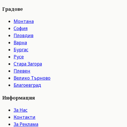
Градове
Монтана
София
Пловдив
Варна
Бургас
Русе
Стара Загора
Плевен
Велико Търново
Благоевград
Информация
За Нас
Контакти
За Реклама