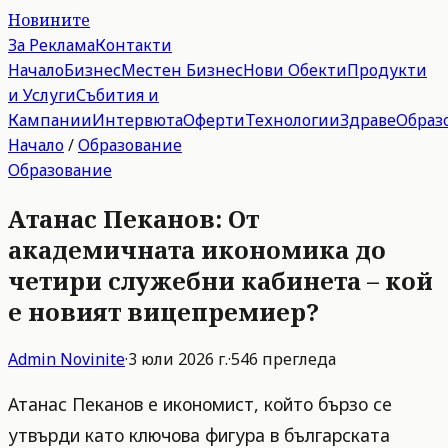
Новините
За Реклама
Контакти
Начало
Бизнес
Местен Бизнес
Нови Обекти
Продукти
и Услуги
Събития и
Кампании
Интервюта
Оферти
Технологии
Здраве
Образ
Начало
/
Образование
Образование
Атанас Пеканов: От
академичната икономика до
четири служебни кабинета – кой
е новият вицепремиер?
Admin
Novinite
·
3 юли 2026 г.
·
546
прегледа
Атанас Пеканов е икономист, който бързо се
утвърди като ключова фигура в българската