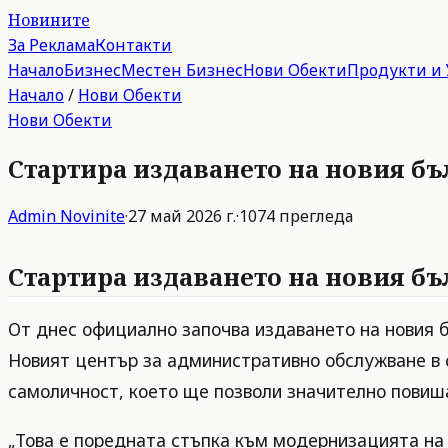
Новините
За Реклама
Контакти
Начало
Бизнес
Местен Бизнес
Нови Обекти
Продукти и 
Начало
/
Нови Обекти
Нови Обекти
Стартира издаването на новия бъ
Admin
Novinite
·
27 май 2026 г.
·
1074
прегледа
Стартира издаването на новия бъ
От днес официално започва издаването на новия б
Новият център за административно обслужване в 
самоличност, което ще позволи значително повиш
„Това е поредната стъпка към модернизацията на 