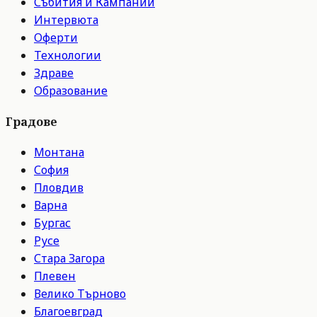
Събития и Кампании
Интервюта
Оферти
Технологии
Здраве
Образование
Градове
Монтана
София
Пловдив
Варна
Бургас
Русе
Стара Загора
Плевен
Велико Търново
Благоевград