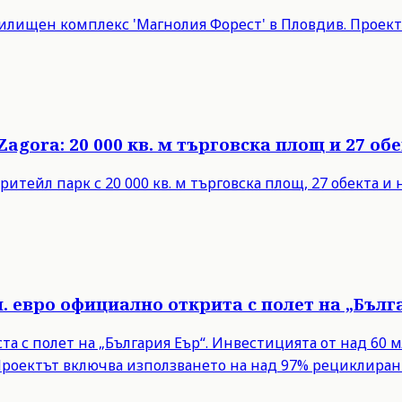
илищен комплекс 'Магнолия Форест' в Пловдив. Проект
agora: 20 000 кв. м търговска площ и 27 об
 ритейл парк с 20 000 кв. м търговска площ, 27 обекта 
н. евро официално открита с полет на „Бълг
а с полет на „България Еър“. Инвестицията от над 60 м
Проектът включва използването на над 97% рециклиран