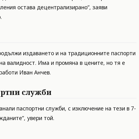
вления остава децентрализирано“, заяви
.
 продължи издаването и на традиционните паспорти
на валидност. Има и промяна в цените, но тя е
работи Иван Анчев.
ортни служби
нали паспортни служби, с изключение на тези в 7-
жданите“, увери той.