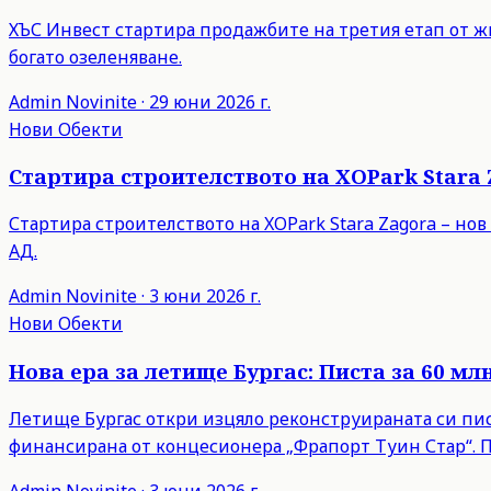
ХЪС Инвест стартира продажбите на третия етап от ж
богато озеленяване.
Admin
Novinite
·
29 юни 2026 г.
Нови Обекти
Стартира строителството на XOPark Stara Z
Стартира строителството на XOPark Stara Zagora – нов
АД.
Admin
Novinite
·
3 юни 2026 г.
Нови Обекти
Нова ера за летище Бургас: Писта за 60 мл
Летище Бургас откри изцяло реконструираната си пист
финансирана от концесионера „Фрапорт Туин Стар“. 
Admin
Novinite
·
3 юни 2026 г.