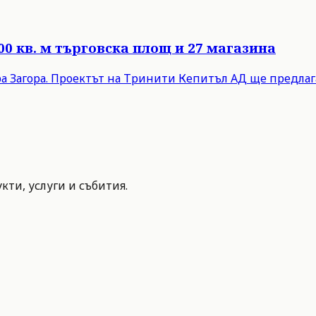
00 кв. м търговска площ и 27 магазина
ра Загора. Проектът на Тринити Кепитъл АД ще предлага 
ти, услуги и събития.