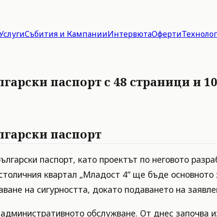
Услуги
Събития и Кампании
Интервюта
Оферти
Техноло
лгарски паспорт с 48 страници и 
лгарски паспорт
ългарски паспорт, като проектът по неговото разра
столичния квартал „Младост 4“ ще бъде основното 
аване на сигурността, докато подаването на заявл
административното обслужване. От днес започва и