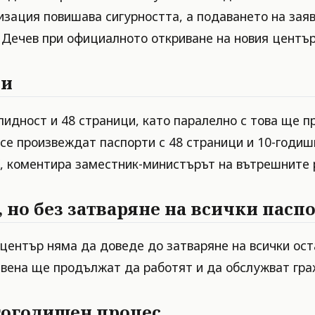
изация повишава сигурността, а подаването на зая
Дечев при официалното откриване на новия център
ци
алидност и 48 страници, като паралелно с това ще
 се произвеждат паспорти с 48 страници и 10-годиш
“, коментира заместник-министърът на вътрешните 
 но без затваряне на всички пасп
център няма да доведе до затваряне на всички оста
звена ще продължат да работят и да обслужват гра
гогодишен процес