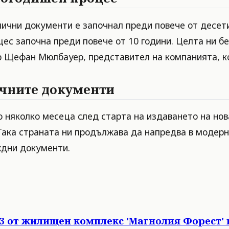
лични документи е започнал преди повече от десети
оцес започна преди повече от 10 години. Целта ни 
-р Щефан Мюлбауер, представител на компанията, 
ичните документи
няколко месеца след старта на издаването на новат
 Така страната ни продължава да напредва в модер
ждни документи.
3 от жилищен комплекс 'Магнолия Форест' 