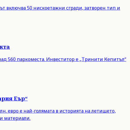
ът включва 50 нискоетажни сгради, затворен тип и
екта
и над 560 паркоместа. Инвеститор е „Тринити Кепитъл“
ария Еър“
лн. евро е най-голямата в историята на летището,
и материали.