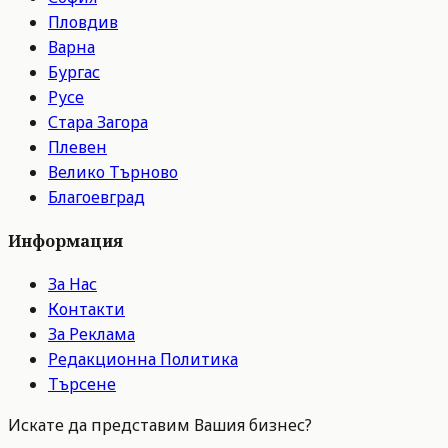
Пловдив
Варна
Бургас
Русе
Стара Загора
Плевен
Велико Търново
Благоевград
Информация
За Нас
Контакти
За Реклама
Редакционна Политика
Търсене
Искате да представим Вашия бизнес?