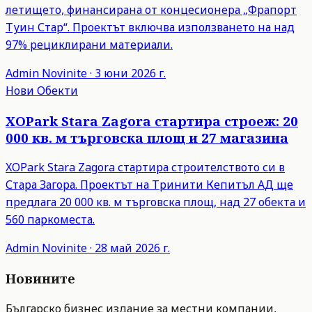
летището, финансирана от концесионера „Фрапорт
Туин Стар“. Проектът включва използването на над
97% рециклирани материали.
Admin
Novinite
·
3 юни 2026 г.
Нови Обекти
XOPark Stara Zagora стартира строеж: 20
000 кв. м търговска площ и 27 магазина
XOPark Stara Zagora стартира строителството си в
Стара Загора. Проектът на Тринити Кепитъл АД ще
предлага 20 000 кв. м търговска площ, над 27 обекта и
560 паркоместа.
Admin
Novinite
·
28 май 2026 г.
Новините
Българско бизнес издание за местни компании,