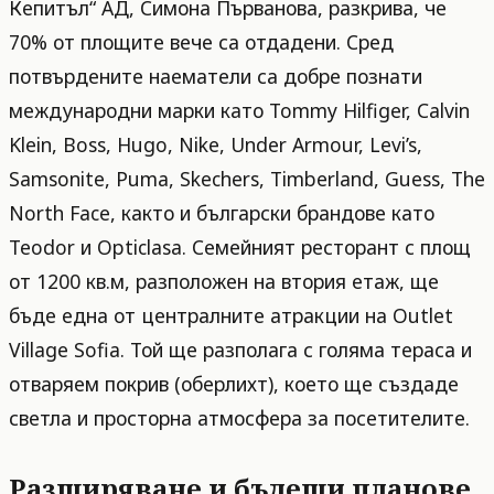
Кепитъл“ АД, Симона Първанова, разкрива, че
70% от площите вече са отдадени. Сред
потвърдените наематели са добре познати
международни марки като Tommy Hilfiger, Calvin
Klein, Boss, Hugo, Nike, Under Armour, Levi’s,
Samsonite, Puma, Skechers, Timberland, Guess, The
North Face, както и български брандове като
Teodor и Opticlasa. Семейният ресторант с площ
от 1200 кв.м, разположен на втория етаж, ще
бъде една от централните атракции на Outlet
Village Sofia. Той ще разполага с голяма тераса и
отваряем покрив (оберлихт), което ще създаде
светла и просторна атмосфера за посетителите.
Разширяване и бъдещи планове