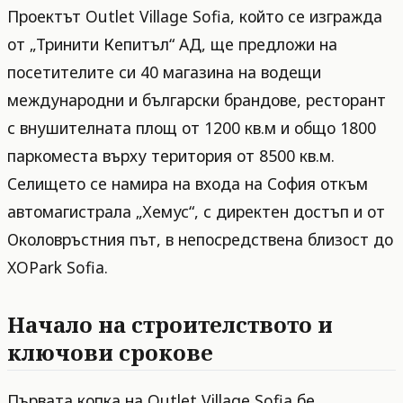
Проектът Outlet Village Sofia, който се изгражда
от „Тринити Кепитъл“ АД, ще предложи на
посетителите си 40 магазина на водещи
международни и български брандове, ресторант
с внушителната площ от 1200 кв.м и общо 1800
паркоместа върху територия от 8500 кв.м.
Селището се намира на входа на София откъм
автомагистрала „Хемус“, с директен достъп и от
Околовръстния път, в непосредствена близост до
XOPark Sofia.
Начало на строителството и
ключови срокове
Първата копка на Outlet Village Sofia бе