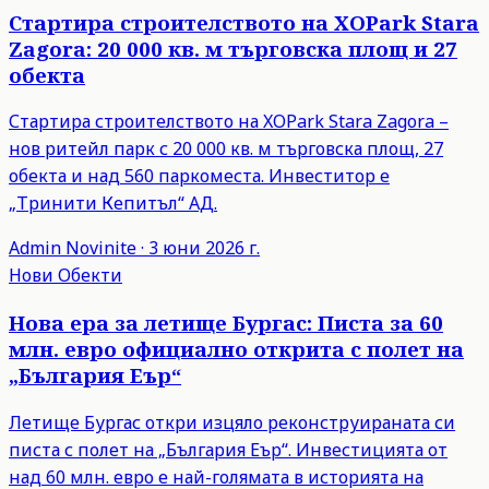
Стартира строителството на XOPark Stara
Zagora: 20 000 кв. м търговска площ и 27
обекта
Стартира строителството на XOPark Stara Zagora –
нов ритейл парк с 20 000 кв. м търговска площ, 27
обекта и над 560 паркоместа. Инвеститор е
„Тринити Кепитъл“ АД.
Admin
Novinite
·
3 юни 2026 г.
Нови Обекти
Нова ера за летище Бургас: Писта за 60
млн. евро официално открита с полет на
„България Еър“
Летище Бургас откри изцяло реконструираната си
писта с полет на „България Еър“. Инвестицията от
над 60 млн. евро е най-голямата в историята на