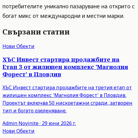
потребителите уникално пазаруване на открито с
богат микс от международни и местни марки.
Свързани статии
Нови Обекти
ХЪС Инвест стартира продажбите на
Етап 3 от жилищен комплекс 'Магнолия
Форест' в Пловдив
ХЪС Инвест стартира продажбите на третия етап от
жилищен комплекс 'Магнолия Форест' в Пловдив.
Проектът включва 50 нискоетажни сгради, затворен
тип и богато озеленяване.
Admin
Novinite
·
29 юни 2026 г.
Нови Обекти