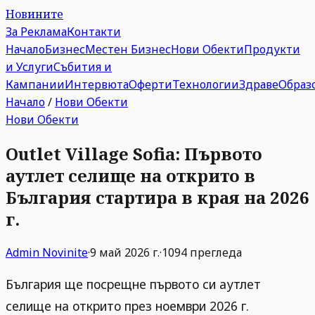
Новините
За Реклама
Контакти
Начало
Бизнес
Местен Бизнес
Нови Обекти
Продукти
и Услуги
Събития и
Кампании
Интервюта
Оферти
Технологии
Здраве
Образ
Начало
/
Нови Обекти
Нови Обекти
Outlet Village Sofia: Първото
аутлет селище на открито в
България стартира в края на 2026
г.
Admin
Novinite
·
9 май 2026 г.
·
1094
прегледа
България ще посрещне първото си аутлет
селище на открито през ноември 2026 г.