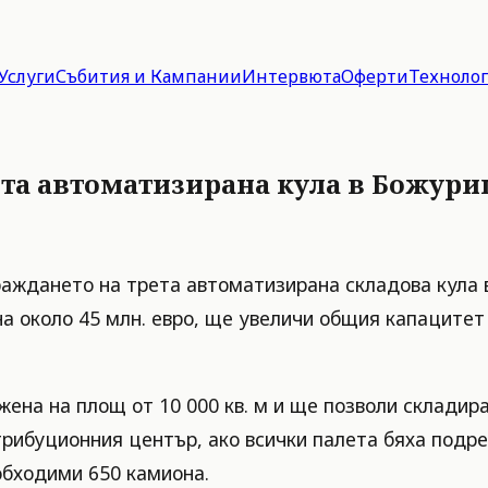
Услуги
Събития и Кампании
Интервюта
Оферти
Техноло
ета автоматизирана кула в Божури
граждането на трета автоматизирана складова кула
 около 45 млн. евро, ще увеличи общия капацитет 
на на площ от 10 000 кв. м и ще позволи складира
рибуционния център, ако всички палета бяха подре
обходими 650 камиона.