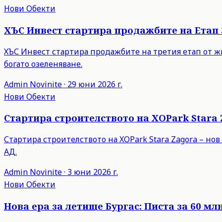
Нови Обекти
ХЪС Инвест стартира продажбите на Етап 
ХЪС Инвест стартира продажбите на третия етап от ж
богато озеленяване.
Admin
Novinite
·
29 юни 2026 г.
Нови Обекти
Стартира строителството на XOPark Stara Z
Стартира строителството на XOPark Stara Zagora – нов
АД.
Admin
Novinite
·
3 юни 2026 г.
Нови Обекти
Нова ера за летище Бургас: Писта за 60 мл