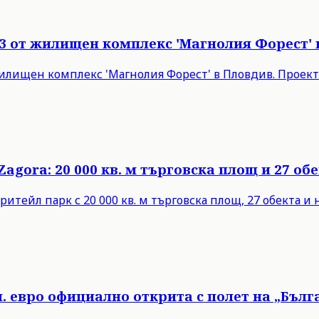
3 от жилищен комплекс 'Магнолия Форест' 
илищен комплекс 'Магнолия Форест' в Пловдив. Проект
agora: 20 000 кв. м търговска площ и 27 об
 ритейл парк с 20 000 кв. м търговска площ, 27 обекта 
н. евро официално открита с полет на „Бълг