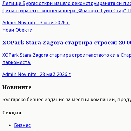
Летище Бургас откри изцяло реконструираната си пист
финансирана от концесионера „Фрапорт Туин Стар“. 
Admin
Novinite
·
3 юни 2026 г.
Нови Обекти
XOPark Stara Zagora стартира строеж: 20 0
XOPark Stara Zagora стартира строителството си в Ста
паркоместа.
Admin
Novinite
·
28 май 2026 г.
Новините
Българско бизнес издание за местни компании, продук
Секции
Бизнес