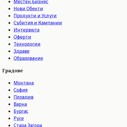
Местен Бизнес
Нови Обекти
Продукти и Услуги
Събития и Кампании
Интервюта
Оферти
Технологии
Здраве
Образование
Градове
Монтана
София
Пловдив
Варна
Бургас
Русе
Стара Загора