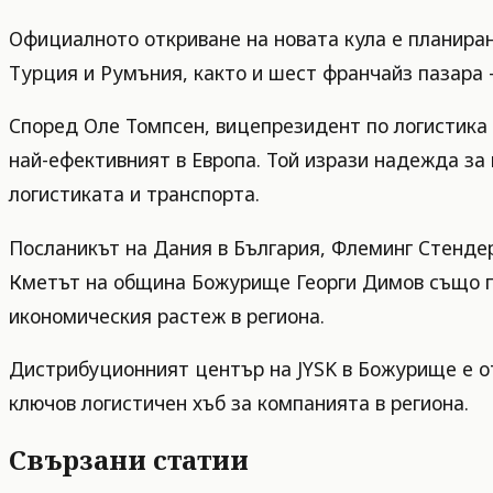
Официалното откриване на новата кула е планиран
Турция и Румъния, както и шест франчайз пазара 
Според Оле Томпсен, вицепрезидент по логистика
най-ефективният в Европа. Той изрази надежда за
логистиката и транспорта.
Посланикът на Дания в България, Флеминг Стендер
Кметът на община Божурище Георги Димов също пр
икономическия растеж в региона.
Дистрибуционният център на JYSK в Божурище е от
ключов логистичен хъб за компанията в региона.
Свързани статии