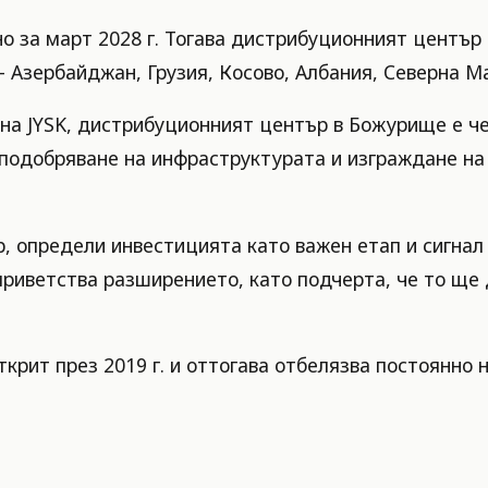
о за март 2028 г. Тогава дистрибуционният център
– Азербайджан, Грузия, Косово, Албания, Северна 
 на JYSK, дистрибуционният център в Божурище е ч
 подобряване на инфраструктурата и изграждане на 
, определи инвестицията като важен етап и сигнал 
иветства разширението, като подчерта, че то ще 
крит през 2019 г. и оттогава отбелязва постоянно 