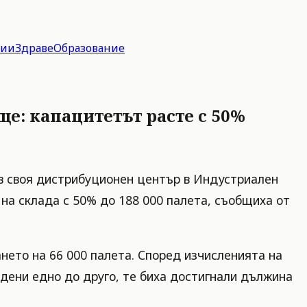
гии
Здраве
Образование
ще: капацитетът расте с 50%
 в своя дистрибуционен център в Индустриален
на склада с 50% до 188 000 палета, съобщиха от
нето на 66 000 палета. Според изчисленията на
дени едно до друго, те биха достигнали дължина