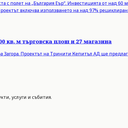
а с полет на „България Еър“. Инвестицията от над 60 м
Проектът включва използването на над 97% рециклиран
00 кв. м търговска площ и 27 магазина
ра Загора. Проектът на Тринити Кепитъл АД ще предлага 
ти, услуги и събития.