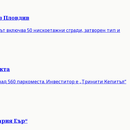
в Пловдив
ът включва 50 нискоетажни сгради, затворен тип и
екта
и над 560 паркоместа. Инвеститор е „Тринити Кепитъл“
ария Еър“