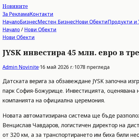
Новините
За Реклама
Контакти
Начало
Бизнес
Местен Бизнес
Нови Обекти
Продукти и 
Начало
/
Нови Обекти
Нови Обекти
JYSK инвестира 45 млн. евро в тр
Admin
Novinite
·
16 май 2026 г.
·
1078
прегледа
Датската верига за обзавеждане JYSK започна из
парк София-Божурище. Инвестицията, оценявана на
компанията на официална церемония.
Новата автоматизирана система ще бъде разположе
Венцислав Чавдаров, логистичен директор на дист
от 320 км, а за транспортирането им биха били не