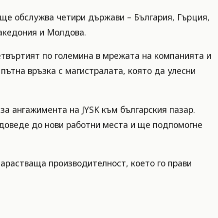
 ще обслужва четири държави – България, Гърция,
Македония и Молдова.
етвъртият по големина в мрежата на компанията и
пътна връзка с магистралата, която да улесни
за ангажимента на JYSK към българския пазар.
доведе до нови работни места и ще подпомогне
нарастваща производителност, което го прави