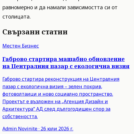
равномерно и да намали зависимостта си от
столицата.
Свързани статии
Местен Бизнес
Габрово стартира мащабно обновление
на Централния пазар с екологична визия
Габрово стартира реконструкция на Централния
пазар с екологична визия – зелен покрив,
фотоволтаици и ново социално пространство.
Проектът е възложен на „Агенция Дизайн и
Архитектура“ АД след дългогодишен спор за
собствеността.
Admin
Novinite
·
26 юли 2026 г.