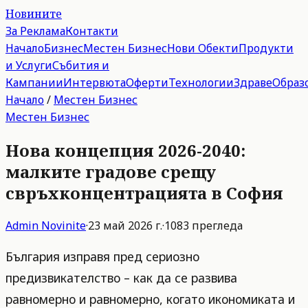
Новините
За Реклама
Контакти
Начало
Бизнес
Местен Бизнес
Нови Обекти
Продукти
и Услуги
Събития и
Кампании
Интервюта
Оферти
Технологии
Здраве
Образ
Начало
/
Местен Бизнес
Местен Бизнес
Нова концепция 2026-2040:
малките градове срещу
свръхконцентрацията в София
Admin
Novinite
·
23 май 2026 г.
·
1083
прегледа
България изправя пред сериозно
предизвикателство – как да се развива
равномерно и равномерно, когато икономиката и