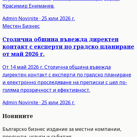
Красимир Ениманев.
Admin
Novinite
·
25 юли 2026 г.
Местен Бизнес
Столична община въвежда директен
контакт с експерти по градско планиране
от май 2026 г.
От 14 май 2026 г. Столична община въвежда
директен контакт с експерти по градско планиране
и електронно проследяване на преписки с цел по-
голяма прозрачност и ефективност.
Admin
Novinite
·
25 юли 2026 г.
Новините
Българско бизнес издание за местни компании,
продукти, услуги и събития.