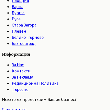
Пловдив
Варна
Бургас
Русе
Стара Загора
Плевен
Велико Търново
Благоевград
Информация
За Нас
Контакти
За Реклама
Редакционна Политика
Търсене
Искате да представим Вашия бизнес?
Свържете се