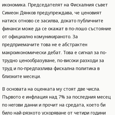
икономика. Председателят на Фискалния съвет
Симеон Дянков предупреждава, че ценовият
натиск отново се засилва, докато публичните
финанси може да се окажат в по-лошо състояние
от официално комуникираното. За
предприемачите това не е абстрактен
макроикономически дебат. Това е сигнал за по-
трудно ценообразуване, по-високи разходи за
труд и по-предпазлива фискална политика в
близките месеци.
В основата на оценката му стоят две числа.
Първото е инфлация над 7% за последния месец
по негови данни и прочит на средата, което би
било най-рязкото ускоряване от четири години