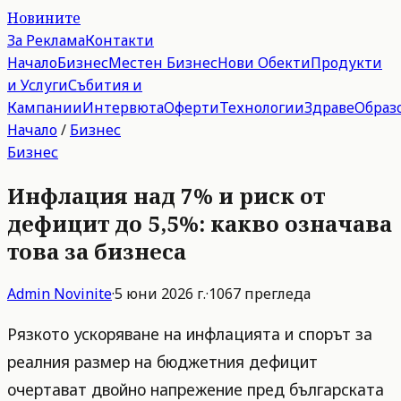
Новините
За Реклама
Контакти
Начало
Бизнес
Местен Бизнес
Нови Обекти
Продукти
и Услуги
Събития и
Кампании
Интервюта
Оферти
Технологии
Здраве
Образ
Начало
/
Бизнес
Бизнес
Инфлация над 7% и риск от
дефицит до 5,5%: какво означава
това за бизнеса
Admin
Novinite
·
5 юни 2026 г.
·
1067
прегледа
Рязкото ускоряване на инфлацията и спорът за
реалния размер на бюджетния дефицит
очертават двойно напрежение пред българската