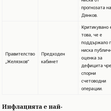
прогнозата н
Дянков.
Критикувано 
това, че е
поддържало п
ниска публич
Правителство
Предходен
оценка за
„Желязков“
кабинет
дефицита чр
спорни
счетоводни
операции.
Инфлацията е най-