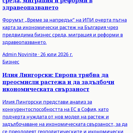
среда, миграция и реформи в
здравеопазването
Форумът „Време за напредък“ на ИПИ очерта пътна
карта за икономически растеж на България чрез
предвидима бизнес среда, миграция и реформи в
здравеопазването.
Admin
Novinite
·
26 юли 2026 г.
Бизнес
Илия Лингорски: Европа трябва да
преосмисли растежа и да задълбочи
икономическата свързаност
Илия Лингорски представи анализ за
конкурентоспособността на ЕС в София, като
подчерта нуждата от нов модел на растеж и
задълбочаване на икономическата свързаност, за да
се преодолеят геополитическите и икономически