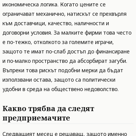
икономическа логика. Когато цените се
ограничават механично, натискът се прехвърля
към доставчици, качество, наличности и
договорни условия. За малките фирми това често
е по-тежко, отколкото за големите играчи,
защото те имат по-слаб достъп до финансиране
и по-малко пространство да абсорбират загуби.
Въпреки това рискът подобни мерки да бъдат
използвани остава, защото са политически
удобни в среда на обществено недоволство.
Какво трябва да следят
предприемачите
Следващият месец е решаващ, защото именно