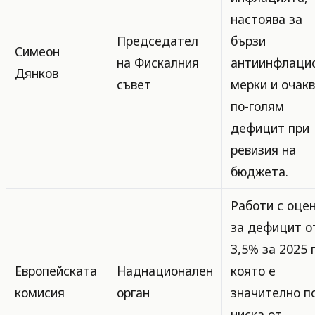
настоява за
Председател
бързи
Симеон
на Фискалния
антиинфлаци
Дянков
съвет
мерки и очак
по-голям
дефицит при
ревизия на
бюджета.
Работи с оце
за дефицит о
3,5% за 2025 г
Европейската
Наднационален
която е
комисия
орган
значително п
ниска от