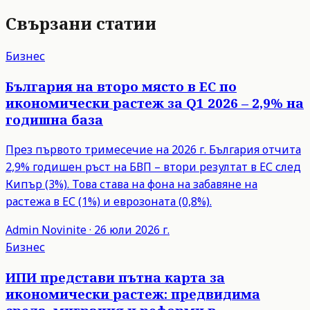
Свързани статии
Бизнес
България на второ място в ЕС по
икономически растеж за Q1 2026 – 2,9% на
годишна база
През първото тримесечие на 2026 г. България отчита
2,9% годишен ръст на БВП – втори резултат в ЕС след
Кипър (3%). Това става на фона на забавяне на
растежа в ЕС (1%) и еврозоната (0,8%).
Admin
Novinite
·
26 юли 2026 г.
Бизнес
ИПИ представи пътна карта за
икономически растеж: предвидима