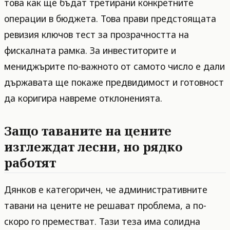
това как ще бъдат третирани конкретните
операции в бюджета. Това прави предстоящата
ревизия ключов тест за прозрачността на
фискалната рамка. За инвеститорите и
мениджърите по-важното от самото число е дали
държавата ще покаже предвидимост и готовност
да коригира навреме отклоненията.
Защо таваните на цените
изглеждат лесни, но рядко
работят
Дянков е категоричен, че административните
тавани на цените не решават проблема, а по-
скоро го преместват. Тази теза има солидна