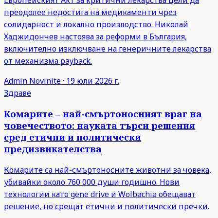
преодолее недостига на медикаменти чрез
солидарност и локално производство. Николай
Хаджидончев настоява за реформи в България,
включително изключване на генеричните лекарства
от механизма payback.
Admin
Novinite
·
19 юли 2026 г.
Здраве
Комарите – най-смъртоносният враг на
човечеството: науката търси решения
сред етични и политически
предизвикателства
Комарите са най-смъртоносните животни за човека,
убивайки около 760 000 души годишно. Нови
технологии като gene drive и Wolbachia обещават
решение, но срещат етични и политически пречки.