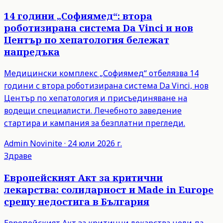
14 години „Софиямед“: втора
роботизирана система Da Vinci и нов
Център по хепатология бележат
напредъка
Медицински комплекс „Софиямед“ отбелязва 14
години с втора роботизирана система Da Vinci, нов
Център по хепатология и присъединяване на
водещи специалисти. Лечебното заведение
стартира и кампания за безплатни прегледи.
Admin
Novinite
·
24 юли 2026 г.
Здраве
Европейският Акт за критични
лекарства: солидарност и Made in Europe
срещу недостига в България
Европейският Акт за критични лекарства цели да