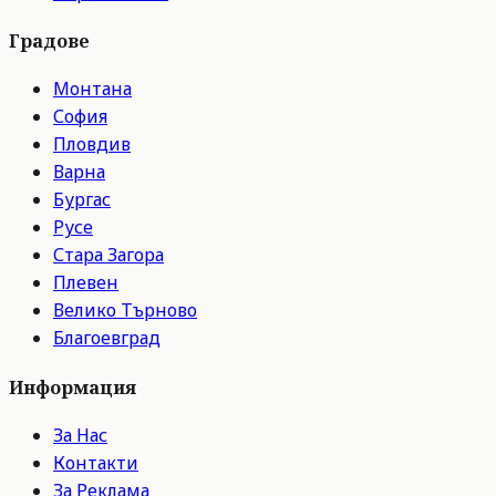
Градове
Монтана
София
Пловдив
Варна
Бургас
Русе
Стара Загора
Плевен
Велико Търново
Благоевград
Информация
За Нас
Контакти
За Реклама