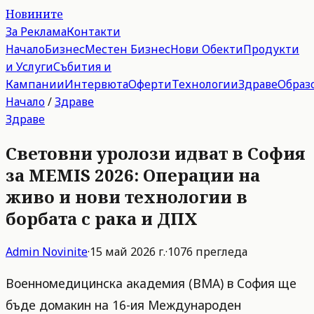
Новините
За Реклама
Контакти
Начало
Бизнес
Местен Бизнес
Нови Обекти
Продукти
и Услуги
Събития и
Кампании
Интервюта
Оферти
Технологии
Здраве
Образ
Начало
/
Здраве
Здраве
Световни уролози идват в София
за MEMIS 2026: Операции на
живо и нови технологии в
борбата с рака и ДПХ
Admin
Novinite
·
15 май 2026 г.
·
1076
прегледа
Военномедицинска академия (ВМА) в София ще
бъде домакин на 16-ия Международен