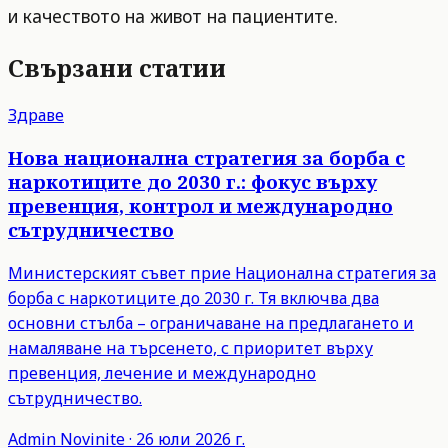
и качеството на живот на пациентите.
Свързани статии
Здраве
Нова национална стратегия за борба с
наркотиците до 2030 г.: фокус върху
превенция, контрол и международно
сътрудничество
Министерският съвет прие Национална стратегия за
борба с наркотиците до 2030 г. Тя включва два
основни стълба – ограничаване на предлагането и
намаляване на търсенето, с приоритет върху
превенция, лечение и международно
сътрудничество.
Admin
Novinite
·
26 юли 2026 г.