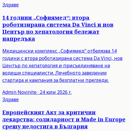
Здраве
14 години „Софиямед“: втора
роботизирана система Da Vinci и нов
Център по хепатология бележат
напредъка
Медицински комплекс „Софиямед“ отбелязва 14
години с втора роботизирана система Da Vinci, нов
Център по хепатология и присъединяване на
водещи специалисти. Лечебното заведение
стартира и кампания за безплатни прегледи.
Admin
Novinite
·
24 юли 2026 г.
Здраве
Европейският Акт за критични
лекарства: солидарност и Made in Europe
срещу недостига в България