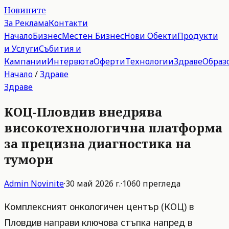
Новините
За Реклама
Контакти
Начало
Бизнес
Местен Бизнес
Нови Обекти
Продукти
и Услуги
Събития и
Кампании
Интервюта
Оферти
Технологии
Здраве
Образ
Начало
/
Здраве
Здраве
КОЦ-Пловдив внедрява
високотехнологична платформа
за прецизна диагностика на
тумори
Admin
Novinite
·
30 май 2026 г.
·
1060
прегледа
Комплексният онкологичен център (КОЦ) в
Пловдив направи ключова стъпка напред в