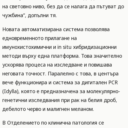
на световно ниво, без да се налага да пътуват до
чужбина“, допълни тя.
Новата автоматизирана система позволява
едновременното прилагане на
имунохистохимични и in situ хибридизационни
методи върху една платформа. Това значително
ускорява процеса на изследване и повишава
неговата точност. Паралелно с това, в центъра
вече функционира и система за дигитален PCR
(Idylla), която е предназначена за молекулярно-
генетични изследвания при рак на белия дроб,
дебелото черво и малигнен меланом.
В Отделението по клинична патология се