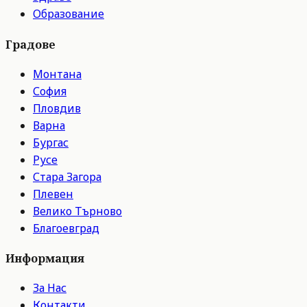
Образование
Градове
Монтана
София
Пловдив
Варна
Бургас
Русе
Стара Загора
Плевен
Велико Търново
Благоевград
Информация
За Нас
Контакти