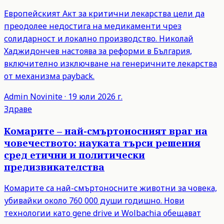
Европейският Акт за критични лекарства цели да
преодолее недостига на медикаменти чрез
солидарност и локално производство. Николай
Хаджидончев настоява за реформи в България,
включително изключване на генеричните лекарства
от механизма payback.
Admin
Novinite
·
19 юли 2026 г.
Здраве
Комарите – най-смъртоносният враг на
човечеството: науката търси решения
сред етични и политически
предизвикателства
Комарите са най-смъртоносните животни за човека,
убивайки около 760 000 души годишно. Нови
технологии като gene drive и Wolbachia обещават