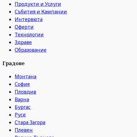
Продукти и Услуги
Събития и Кампании
Интервюта
Оферти
Технологии
Здраве
Образование
Градове
Монтана
София
Пловдив
Варна
Бургас
Русе
Стара Загора
Плевен