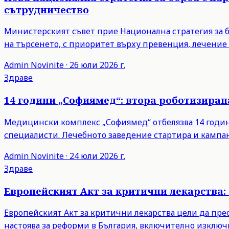
сътрудничество
Министерският съвет прие Национална стратегия за бо
на търсенето, с приоритет върху превенция, лечени
Admin
Novinite
·
26 юли 2026 г.
Здраве
14 години „Софиямед“: втора роботизиран
Медицински комплекс „Софиямед“ отбелязва 14 години
специалисти. Лечебното заведение стартира и кампан
Admin
Novinite
·
24 юли 2026 г.
Здраве
Европейският Акт за критични лекарства: 
Европейският Акт за критични лекарства цели да пр
настоява за реформи в България, включително изключ