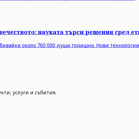
вечеството: науката търси решения сред е
ивайки около 760 000 души годишно. Нови технологии 
ти, услуги и събития.