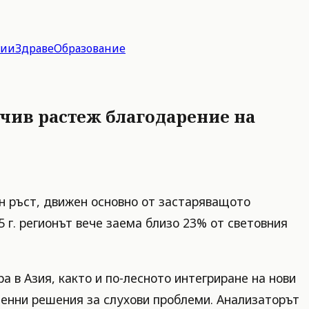
гии
Здраве
Образование
чив растеж благодарение на
н ръст, движен основно от застаряващото
 г. регионът вече заема близо 23% от световния
 в Азия, както и по-лесното интегриране на нови
менни решения за слухови проблеми. Анализаторът