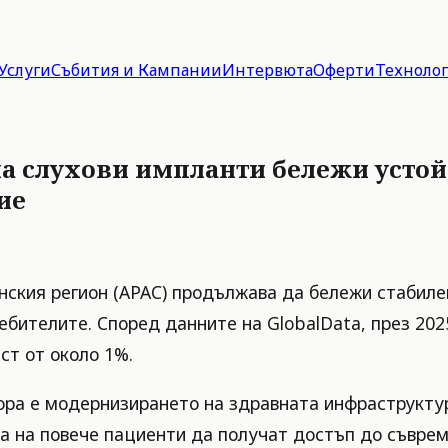
Услуги
Събития и Кампании
Интервюта
Оферти
Техноло
на слухови импланти бележи устой
ие
нския регион (APAC) продължава да бележи стабиле
бителите. Според данните на GlobalData, през 2025
ъст от около 1%.
ора е модернизирането на здравната инфраструктура
ва на повече пациенти да получат достъп до съвре