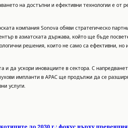
даването на достъпни и ефективни технологии е от 
ската компания Sonova обяви стратегическо партнь
нтър в азиатската държава, който ще бъде посвете
ологични решения, които не само са ефективни, но
а и да ускори иновациите в сектора. С напредванет
лухови импланти в APAC ще продължи да се разшир
ни услуги.
котиците до 2030 г.: фокус върху превенци