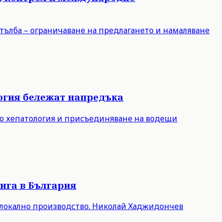
стълба – ограничаване на предлагането и намаляване
логия бележат напредъка
по хепатология и присъединяване на водещи
тига в България
 локално производство. Николай Хаджидончев