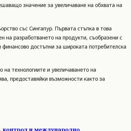
решаващо значение за увеличаване на обхвата на
орство със Сингапур. Първата стъпка в това
н на разработването на продукти, съобразени с
 и финансово достъпни за широката потребителска
о на технологиите и увеличаването на
ява, предоставяйки възможности както за
я, контрол и международно