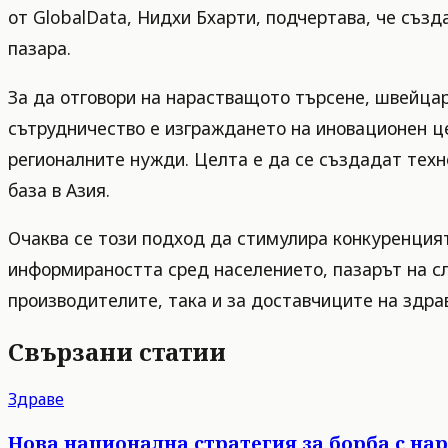
от GlobalData, Нидхи Бхарти, подчертава, че съз
пазара.
За да отговори на нарастващото търсене, швейцар
сътрудничество е изграждането на иновационен це
регионалните нужди. Целта е да се създадат техн
база в Азия.
Очаква се този подход да стимулира конкуренцият
информираността сред населението, пазарът на с
производителите, така и за доставчиците на здрав
Свързани статии
Здраве
Нова национална стратегия за борба с нар