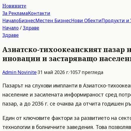
Новините
За Реклама
Контакти
Начало
Бизнес
Местен Бизнес
Нови Обекти
Продукти и 
Начало
/
Здраве
Здраве
Азиатско-тихоокеанският пазар 
иновации и застаряващо населен
Admin
Novinite
·
31 май 2026 г.
·
1057
прегледа
Пазарът на слухови импланти в Азиатско-тихоокеа
население и засилената информираност сред потре
пазар, а до 2036 г. се очаква да отчита годишен р
Един от ключовите фактори за развитието на сект
технологии в болничните заведения. Това позволя