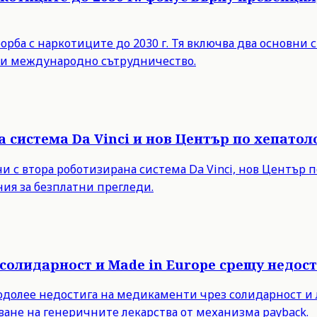
рба с наркотиците до 2030 г. Тя включва два основни 
е и международно сътрудничество.
а система Da Vinci и нов Център по хепато
 с втора роботизирана система Da Vinci, нов Център 
ия за безплатни прегледи.
солидарност и Made in Europe срещу недос
еодолее недостига на медикаменти чрез солидарност и
ване на генеричните лекарства от механизма payback.