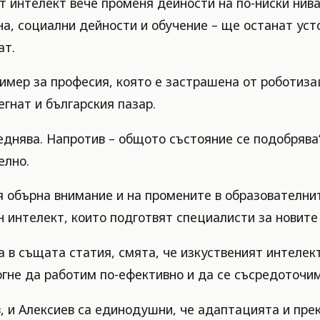
ят интелект вече променя дейности на по-ниски нив
на, социални дейности и обучение – ще останат усто
ат.
имер за професия, която е застрашена от роботизац
гнат и българския пазар.
еднява. Напротив – общото състояние се подобрява“
елно.
 обърна внимание и на промените в образователнит
н интелект, които подготвят специалисти за новите
 в същата статия, смята, че изкуственият интелект
огне да работим по-ефективно и да се съсредоточим
в, и Алексиев са единодушни, че адаптацията и пр