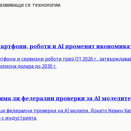
развиващи се технологии.
мартфони, роботи и AI променят икономика
ртфони и сервизни роботи през Q1 2026 г., затвърждав
илиона долара до 2030 г.
има ли федерални проверки за AI моделите
 федерални проверки на AI модели. Докато Кевин Хасе
 с индустрията.