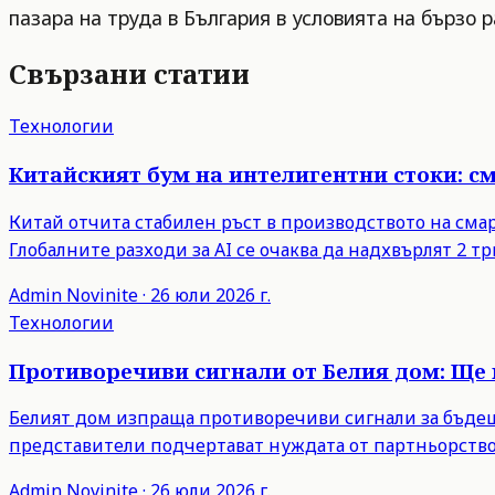
пазара на труда в България в условията на бързо 
Свързани статии
Технологии
Китайският бум на интелигентни стоки: с
Китай отчита стабилен ръст в производството на сма
Глобалните разходи за AI се очаква да надхвърлят 2 тр
Admin
Novinite
·
26 юли 2026 г.
Технологии
Противоречиви сигнали от Белия дом: Ще 
Белият дом изпраща противоречиви сигнали за бъдещи
представители подчертават нуждата от партньорство
Admin
Novinite
·
26 юли 2026 г.