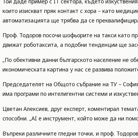
Той даде пример с IT сектора, където изкуствени
които изискват пряк контакт с хора – като медици
автоматизацията ще трябва да се преквалифицир
Проф. Тодоров посочи шофьорите на такси като пр
движат роботаксита, а подобни тенденции ще засе
„По обективни данни българското население не об
икономическата картина у нас се развива положит
Председателят на Общото събрание на ТУ – София
има програми по интелигентни системи и изкустве
Цветан Алексиев, друг експерт, коментирал темата
способни. „AI е инструмент, който може да ни пом
Въпреки различните гледни точки, и проф. Тодоро