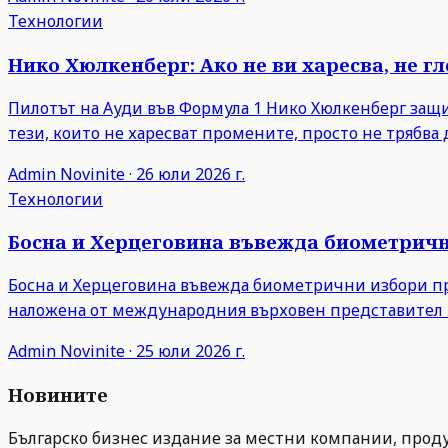
Технологии
Нико Хюлкенберг: Ако не ви харесва, не г
Пилотът на Ауди във Формула 1 Нико Хюлкенберг защити
тези, които не харесват промените, просто не трябва д
Admin
Novinite
·
26 юли 2026 г.
Технологии
Босна и Херцеговина въвежда биометрични
Босна и Херцеговина въвежда биометрични избори пре
наложена от международния върховен представител 
Admin
Novinite
·
25 юли 2026 г.
Новините
Българско бизнес издание за местни компании, продук