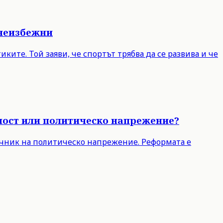
 неизбежни
ите. Той заяви, че спортът трябва да се развива и че
чност или политическо напрежение?
точник на политическо напрежение. Реформата е