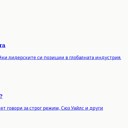
та
айки лидерските си позиции в глобалната индустрия.
?
т говори за строг режим, Сюз Уайлс и други