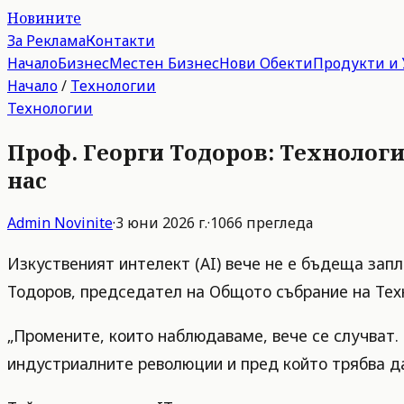
Новините
За Реклама
Контакти
Начало
Бизнес
Местен Бизнес
Нови Обекти
Продукти и 
Начало
/
Технологии
Технологии
Проф. Георги Тодоров: Технологии
нас
Admin
Novinite
·
3 юни 2026 г.
·
1066
прегледа
Изкуственият интелект (AI) вече не е бъдеща запл
Тодоров, председател на Общото събрание на Тех
„Промените, които наблюдаваме, вече се случват. 
индустриалните революции и пред който трябва да