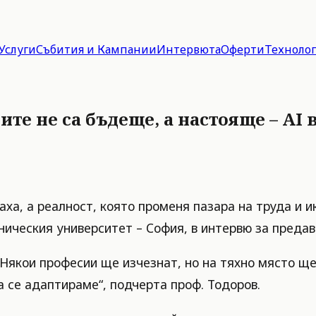
Услуги
Събития и Кампании
Интервюта
Оферти
Техноло
те не са бъдеще, а настояще – AI 
аха, а реалност, която променя пазара на труда и и
ническия университет – София, в интервю за преда
Някои професии ще изчезнат, но на тяхно място ще с
 се адаптираме“, подчерта проф. Тодоров.