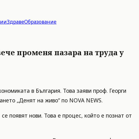
гии
Здраве
Образование
вече променя пазара на труда у
кономиката в България. Това заяви проф. Георги
ването „Денят на живо“ по NOVA NEWS.
е появят нови. Това е процес, който е познат от