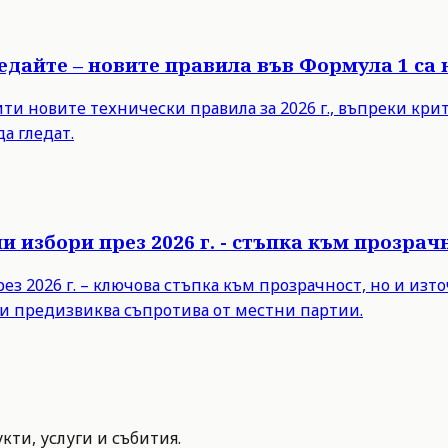
ледайте – новите правила във Формула 1 са
 новите технически правила за 2026 г., въпреки критик
а гледат.
 избори през 2026 г. - стъпка към прозра
з 2026 г. – ключова стъпка към прозрачност, но и из
и предизвиква съпротива от местни партии.
ти, услуги и събития.