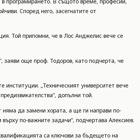
а в програмирането. В същото време, професии,
йчиви. Според него, засегнатите от
ия. Той припомни, че в Лос Анджелис вече се
, заяви още проф. Тодоров, като подчерта, че
е институции. „Техническият университет вече
 предизвикателства“, допълни той.
 няма да замени хората, а ще ги направи по-
 върху по-важните задачи“, подчертава Алексиев.
еквалификацията са ключови за бъдещето на