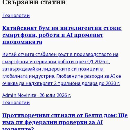
Свързани статии
Технологии
Китайският бум на интелигентни стоки:
смартфони, роботи и AI променят
икономиката
Китай отчита стабилен ръст в производството на
смартфони и сервизни роботи през Q1 2026 г.,
затвърждавайки лидерските си позиции в
глобалната индустрия. Глобалните разходи за AI се
очаква да надхвърлят 2 трилиона долара до 2030 г.
Admin
Novinite
·
26 юли 2026 г.
Технологии
Противоречиви сигнали от Белия дом: Ще
има ли федерални проверки за AI
моделите?