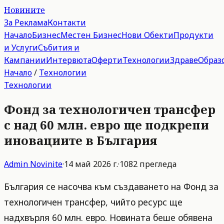
Новините
За Реклама
Контакти
Начало
Бизнес
Местен Бизнес
Нови Обекти
Продукти
и Услуги
Събития и
Кампании
Интервюта
Оферти
Технологии
Здраве
Образ
Начало
/
Технологии
Технологии
Фонд за технологичен трансфер
с над 60 млн. евро ще подкрепи
иновациите в България
Admin
Novinite
·
14 май 2026 г.
·
1082
прегледа
България се насочва към създаването на Фонд за
технологичен трансфер, чийто ресурс ще
надхвърля 60 млн. евро. Новината беше обявена