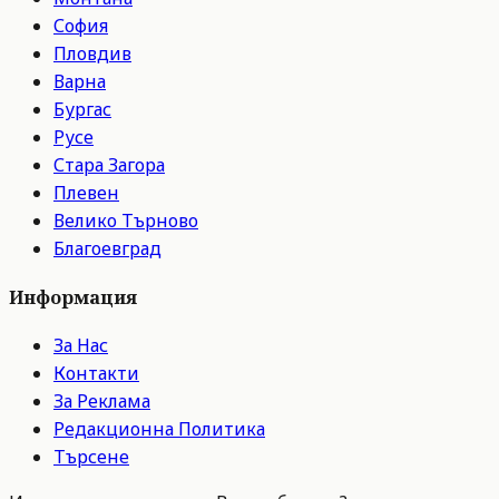
София
Пловдив
Варна
Бургас
Русе
Стара Загора
Плевен
Велико Търново
Благоевград
Информация
За Нас
Контакти
За Реклама
Редакционна Политика
Търсене