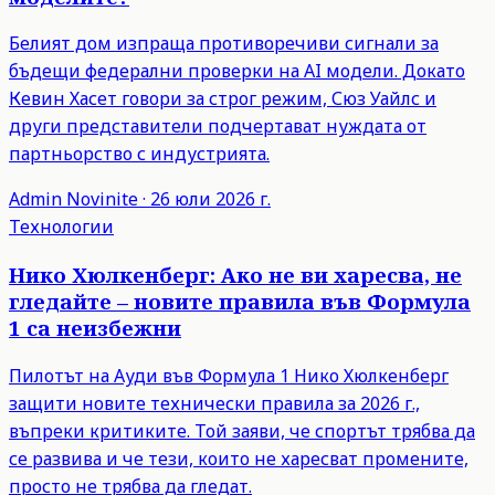
Белият дом изпраща противоречиви сигнали за
бъдещи федерални проверки на AI модели. Докато
Кевин Хасет говори за строг режим, Сюз Уайлс и
други представители подчертават нуждата от
партньорство с индустрията.
Admin
Novinite
·
26 юли 2026 г.
Технологии
Нико Хюлкенберг: Ако не ви харесва, не
гледайте – новите правила във Формула
1 са неизбежни
Пилотът на Ауди във Формула 1 Нико Хюлкенберг
защити новите технически правила за 2026 г.,
въпреки критиките. Той заяви, че спортът трябва да
се развива и че тези, които не харесват промените,
просто не трябва да гледат.