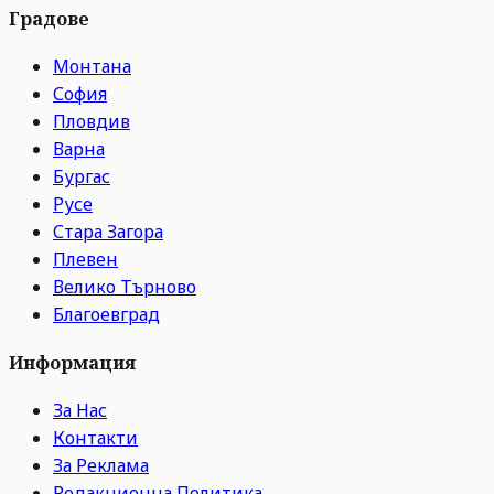
Градове
Монтана
София
Пловдив
Варна
Бургас
Русе
Стара Загора
Плевен
Велико Търново
Благоевград
Информация
За Нас
Контакти
За Реклама
Редакционна Политика