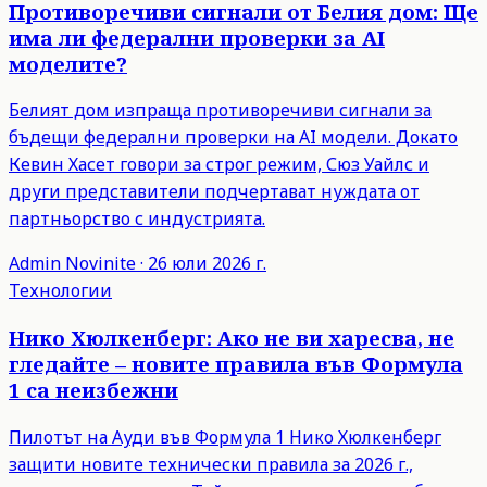
Противоречиви сигнали от Белия дом: Ще
има ли федерални проверки за AI
моделите?
Белият дом изпраща противоречиви сигнали за
бъдещи федерални проверки на AI модели. Докато
Кевин Хасет говори за строг режим, Сюз Уайлс и
други представители подчертават нуждата от
партньорство с индустрията.
Admin
Novinite
·
26 юли 2026 г.
Технологии
Нико Хюлкенберг: Ако не ви харесва, не
гледайте – новите правила във Формула
1 са неизбежни
Пилотът на Ауди във Формула 1 Нико Хюлкенберг
защити новите технически правила за 2026 г.,