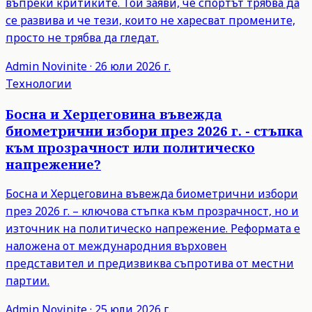
въпреки критиките. Той заяви, че спортът трябва да
се развива и че тези, които не харесват промените,
просто не трябва да гледат.
Admin
Novinite
·
26 юли 2026 г.
Технологии
Босна и Херцеговина въвежда
биометрични избори през 2026 г. - стъпка
към прозрачност или политическо
напрежение?
Босна и Херцеговина въвежда биометрични избори
през 2026 г. – ключова стъпка към прозрачност, но и
източник на политическо напрежение. Реформата е
наложена от международния върховен
представител и предизвиква съпротива от местни
партии.
Admin
Novinite
·
25 юли 2026 г.