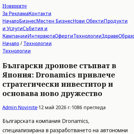
Новините
За Реклама
Контакти
Начало
Бизнес
Местен Бизнес
Нови Обекти
Продукти
и Услуги
Събития и
Кампании
Интервюта
Оферти
Технологии
Здраве
Образ
Начало
/
Технологии
Технологии
Български дронове стъпват в
Япония: Dronamics привлече
стратегически инвеститор и
основава ново дружество
Admin
Novinite
·
12 май 2026 г.
·
1086
прегледа
Българската компания Dronamics,
специализирана в разработването на автономни