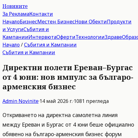
Новините
За Реклама
Контакти
Начало
Бизнес
Местен Бизнес
Нови Обекти
Продукти
и Услуги
Събития и
Кампании
Интервюта
Оферти
Технологии
Здраве
Образ
Начало
/
Събития и Кампании
Събития и Кампании
Директни полети Ереван–Бургас
от 4 юни: нов импулс за българо-
арменския бизнес
Admin
Novinite
·
14 май 2026 г.
·
1081
прегледа
Откриването на директна самолетна линия
между Ереван и Бургас от 4 юни беше официално
обявено на българо-арменския бизнес форум