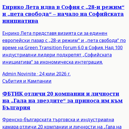
Енрико Лета идва в София с „28-и режим“
и „пета свобода“ – начало на Софийската
инициатива
Енрико Лета представя визията си за единен
европейски пазар с „28-и режим“ и „пета свобода“ по
време на Green Transition Forum 6.0 в София. Над 100
индустриални лидери подкрепят „Софийската
инициатива“ за икономическа интеграция.
Admin
Novinite
·
24 юли 2026 г.
Събития и Кампании
ФБТИК отличи 20 компании и личности
на „Гала на звездите“ за приноса им към
България
Френско-българската търговска и индустриална
камара отличи 20 компании и личности на „Гала на