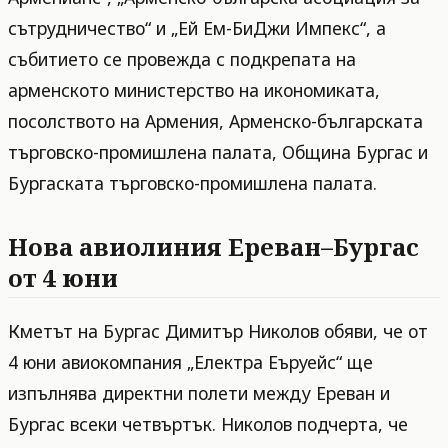
сътрудничество“ и „Ей Ем-БиДжи Импекс“, а
събитието се провежда с подкрепата на
арменското министерство на икономиката,
посолството на Армения, Арменско-българската
търговско-промишлена палата, Община Бургас и
Бургаската търговско-промишлена палата.
Нова авиолиния Ереван–Бургас
от 4 юни
Кметът на Бургас Димитър Николов обяви, че от
4 юни авиокомпания „Електра Еъруейс“ ще
изпълнява директни полети между Ереван и
Бургас всеки четвъртък. Николов подчерта, че