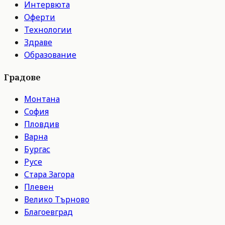
Интервюта
Оферти
Технологии
Здраве
Образование
Градове
Монтана
София
Пловдив
Варна
Бургас
Русе
Стара Загора
Плевен
Велико Търново
Благоевград