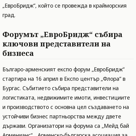
„ЕвроБридж“, който се провежда в крайморския
град.
Форумът „ЕвроБридж“ събира
ключови представители на
бизнеса
Българо-арменският експо форум „ЕвроБридж“
стартира на 16 април в Експо център „Флора“ в
Бургас. Събитието събира представители на
логистиката, недвижимите имоти, инвестициите
и производството с основна цел създаването на
устойчиви бизнес партньорства между двете
държави. Организатори на форума са „Мейд бай
Арменианс“, „Арменско-българска асоциация за