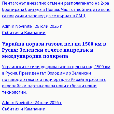
Пентагонът внезапно отмени разполагането на 2-ра
бронирана бригада в Полша. Част от войниците вече
са получили заповед да се върнат в САЩ.
Admin
Novinite
·
26 юли 2026 г.
Събития и Кампании
Украйна порази газова цел на 1500 км в
Русия: Зеленски отчете напредък и
международна подкрепа
Украинските сили удариха газова цел на над 1500 км
в Русия. Президентът Володимир Зеленски
потвърди атаката и подчерта, че Украйна работи с
европейски партньори за нови отбранителни
технологии.
Admin
Novinite
·
24 юли 2026 г.
Събития и Кампании