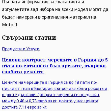
Пълната информация за класацията и
аргументите зад избора на всеки модел могат да
бъдат намерени в оригиналния материал на
Motor1.
Свързани статии
Продукти и Услуги
Ценови контраст: черешите в Гърция до 5
пъти по-евтини от българските, въпреки
слабата реколта
Цените на черешите в Гърция са до 18 пъти по-
ниски от тези в България, въпреки слабата реколта и
в двете държави. Гръцките череши се предлагат
между 0,40 и 0,75 евро за кг, докато у нас цената
достига 7,11 евро за кг.