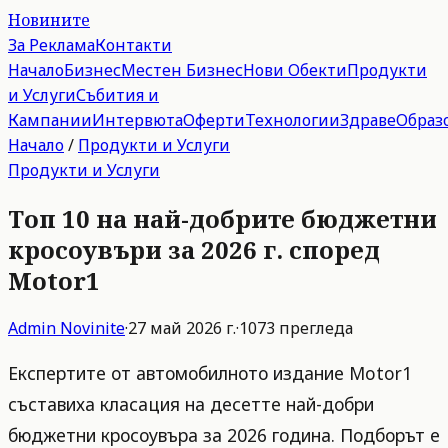
Новините
За Реклама
Контакти
Начало
Бизнес
Местен Бизнес
Нови Обекти
Продукти
и Услуги
Събития и
Кампании
Интервюта
Оферти
Технологии
Здраве
Образ
Начало
/
Продукти и Услуги
Продукти и Услуги
Топ 10 на най-добрите бюджетни
кросоувъри за 2026 г. според
Motor1
Admin
Novinite
·
27 май 2026 г.
·
1073
прегледа
Експертите от автомобилното издание Motor1
съставиха класация на десетте най-добри
бюджетни кросоувъра за 2026 година. Подборът е