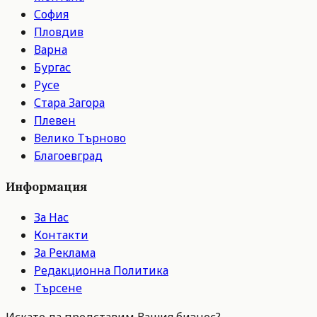
София
Пловдив
Варна
Бургас
Русе
Стара Загора
Плевен
Велико Търново
Благоевград
Информация
За Нас
Контакти
За Реклама
Редакционна Политика
Търсене