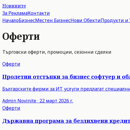
Новините
За Реклама
Контакти
Начало
Бизнес
Местен Бизнес
Нови Обекти
Продукти и 
Оферти
Търговски оферти, промоции, сезонни сделки
Оферти
Пролетни отстъпки за бизнес софтуер и о
Българските фирми за ИТ услуги предлагат специални
Admin
Novinite
·
22 март 2026 г.
Оферти
Държавна програма за безлихвени кредит