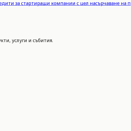
едити за стартиращи компании с цел насърчаване на 
ти, услуги и събития.