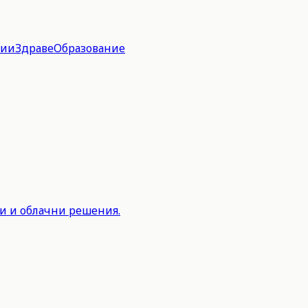
гии
Здраве
Образование
и и облачни решения.