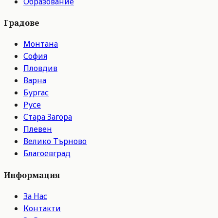
Образование
Градове
Монтана
София
Пловдив
Варна
Бургас
Русе
Стара Загора
Плевен
Велико Търново
Благоевград
Информация
За Нас
Контакти