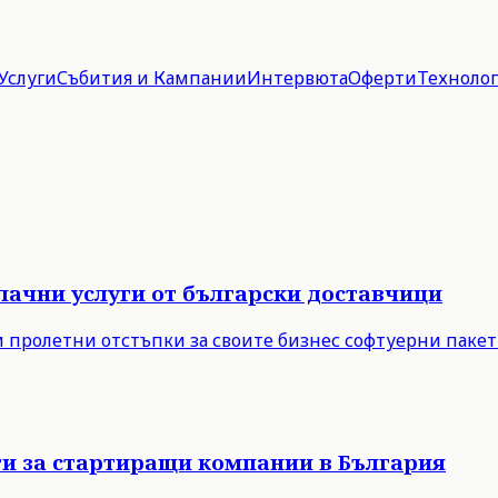
Услуги
Събития и Кампании
Интервюта
Оферти
Техноло
блачни услуги от български доставчици
 пролетни отстъпки за своите бизнес софтуерни пакет
и за стартиращи компании в България