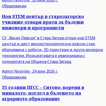
Admin
Novinite
·
26 юли 2026 г.
Образование
Нов STEM център в старозагорско
училище отваря врати за бъдещи
инженери и програмисти
СУ „Васил Левски“ в Стара Загора откри нов STEM
център и шест високотехнологични класни стаи,
оборудвани с роботи, 3D принтери и други модерни
технологии. Инициативата е реализирана с
подкрепата на Община Стара Загора.
Admin
Novinite
·
24 юли 2026 г.
Образование
35 години ПГСС – Ситово: корени в
миналото, поглед в бъдещето на
аграрното образование