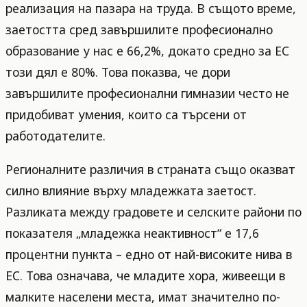
реализация на пазара на труда. В същото време,
заетостта сред завършилите професионално
образование у нас е 66,2%, докато средно за ЕС
този дял е 80%. Това показва, че дори
завършилите професионални гимназии често не
придобиват умения, които са търсени от
работодателите.
Регионалните различия в страната също оказват
силно влияние върху младежката заетост.
Разликата между градовете и селските райони по
показателя „младежка неактивност“ е 17,6
процентни пункта – едно от най-високите нива в
ЕС. Това означава, че младите хора, живеещи в
малките населени места, имат значително по-