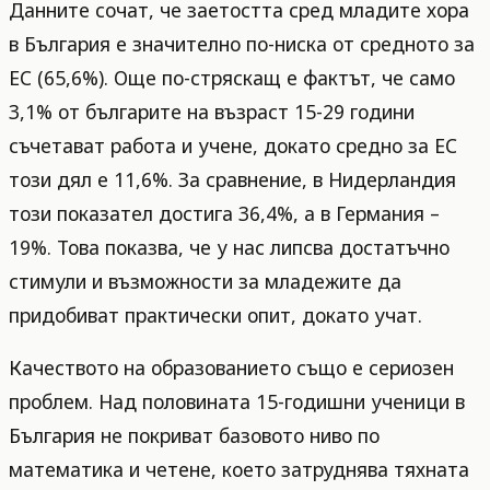
Данните сочат, че заетостта сред младите хора
в България е значително по-ниска от средното за
ЕС (65,6%). Още по-стряскащ е фактът, че само
3,1% от българите на възраст 15-29 години
съчетават работа и учене, докато средно за ЕС
този дял е 11,6%. За сравнение, в Нидерландия
този показател достига 36,4%, а в Германия –
19%. Това показва, че у нас липсва достатъчно
стимули и възможности за младежите да
придобиват практически опит, докато учат.
Качеството на образованието също е сериозен
проблем. Над половината 15-годишни ученици в
България не покриват базовото ниво по
математика и четене, което затруднява тяхната