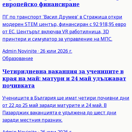
европейско финансиране
ПГ по транспорт 'Васил Друмев' в Стражица откри
модерен STEM център, финансиран с 92 918,95 евро
от ЕС. Центърът включва VR работилница, 3D
принтери и симулатор за управление на МПС.
Admin
Novinite
·
26 юли 2026 г.
Образование
Четиридневна ваканция за учениците в
края на май: матури и 24 май удължават
почивката
Учениците в България ще имат четири почивни дни
от 22 до 25 май заради матурите и 24 май. В
Пазарджик ваканцията е удължена до шест дни
заради местния празник.