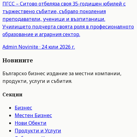
ПГСС – Ситово отбеляза своя 35-годишен юбилей с
тържествено събитие, събрало поколения
преподаватели, ученици и възпитаници.
Училището подчерта своята роля в професионалното
образование и аграрния сектор.
Admin
Novinite
·
24 юли 2026 г.
Новините
Българско бизнес издание за местни компании,
продукти, услуги и събития.
Секции
Бизнес
Местен Бизнес
Нови Обекти
Продукти и Услуги