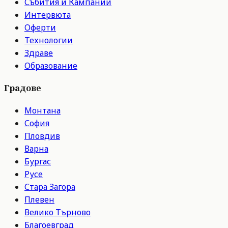
Събития и Кампании
Интервюта
Оферти
Технологии
Здраве
Образование
Градове
Монтана
София
Пловдив
Варна
Бургас
Русе
Стара Загора
Плевен
Велико Търново
Благоевград