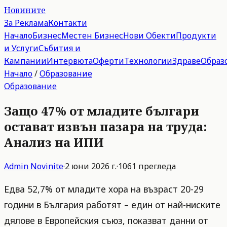
Новините
За Реклама
Контакти
Начало
Бизнес
Местен Бизнес
Нови Обекти
Продукти
и Услуги
Събития и
Кампании
Интервюта
Оферти
Технологии
Здраве
Образ
Начало
/
Образование
Образование
Защо 47% от младите българи
остават извън пазара на труда:
Анализ на ИПИ
Admin
Novinite
·
2 юни 2026 г.
·
1061
прегледа
Едва 52,7% от младите хора на възраст 20-29
години в България работят – един от най-ниските
дялове в Европейския съюз, показват данни от