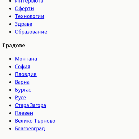
Интервюта
Оферти
Технологии
Здраве
Образование
Градове
Монтана
София
Пловдив
Варна
Бургас
Русе
Стара Загора
Плевен
Велико Търново
Благоевград