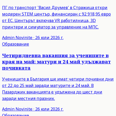
ПГ по транспорт 'Васил Друмев' в Стражица откри
модерен STEM център, финансиран с 92 918,95 евро
от ЕС. Центърът включва VR работилница, 3D
принтери и симулатор за управление на МПС.
Admin
Novinite
·
26 юли 2026 г.
Образование
Четиридневна ваканция за учениците в
края на май: матури и 24 май удължават
почивката
Учениците в България ще имат четири почивни дни
от 22 до 25 май заради матурите и 24 май. В
Пазарджик ваканцията е удължена до шест дни
заради местния празник.
Admin
Novinite
·
26 юли 2026 г.
Образование