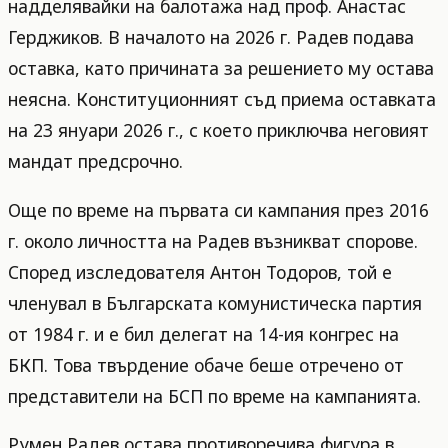
надделявайки на балотажа над проф. Анастас
Герджиков. В началото на 2026 г. Радев подава
оставка, като причината за решението му остава
неясна. Конституционният съд приема оставката
на 23 януари 2026 г., с което приключва неговият
мандат предсрочно.
Още по време на първата си кампания през 2016
г. около личността на Радев възникват спорове.
Според изследователя Антон Тодоров, той е
членувал в Българската комунистическа партия
от 1984 г. и е бил делегат на 14-ия конгрес на
БКП. Това твърдение обаче беше отречено от
представители на БСП по време на кампанията.
Румен Радев остава противоречива фигура в