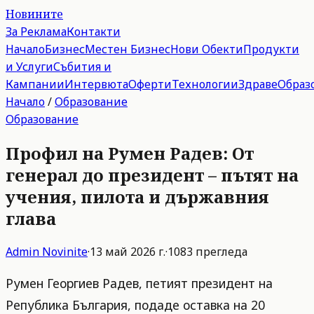
Новините
За Реклама
Контакти
Начало
Бизнес
Местен Бизнес
Нови Обекти
Продукти
и Услуги
Събития и
Кампании
Интервюта
Оферти
Технологии
Здраве
Образ
Начало
/
Образование
Образование
Профил на Румен Радев: От
генерал до президент – пътят на
учения, пилота и държавния
глава
Admin
Novinite
·
13 май 2026 г.
·
1083
прегледа
Румен Георгиев Радев, петият президент на
Република България, подаде оставка на 20