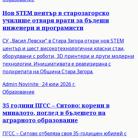
Нов STEM център в старозагорско
училище отваря врати за бъдещи
инженери и програмисти
СУ „Васил Левски“ в Стара Загора откри нов STEM
център и шест високотехнологични класни стаи,
оборудвани с роботи, 3D принтери и други модерни
технологии. Инициативата е реализирана с
подкрепата на Община Стара Загора.
Admin
Novinite
·
24 юли 2026 г.
Образование
35 години ПГСС – Ситово: корени в
миналото, поглед в бъдещето на
аграрното образование
ПГСС – Ситово отбеляза своя 35-годишен юбилей с