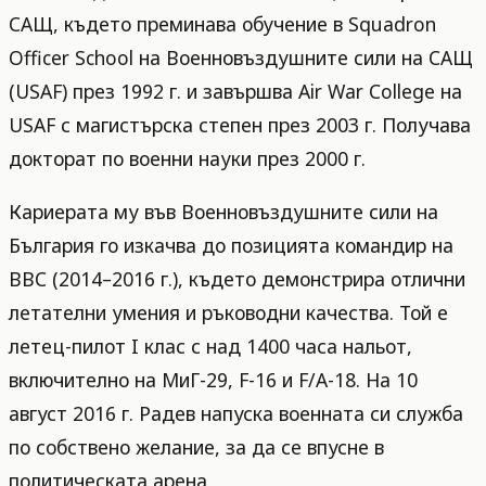
САЩ, където преминава обучение в Squadron
Officer School на Военновъздушните сили на САЩ
(USAF) през 1992 г. и завършва Air War College на
USAF с магистърска степен през 2003 г. Получава
докторат по военни науки през 2000 г.
Кариерата му във Военновъздушните сили на
България го изкачва до позицията командир на
ВВС (2014–2016 г.), където демонстрира отлични
летателни умения и ръководни качества. Той е
летец-пилот I клас с над 1400 часа нальот,
включително на МиГ-29, F-16 и F/A-18. На 10
август 2016 г. Радев напуска военната си служба
по собствено желание, за да се впусне в
политическата арена.