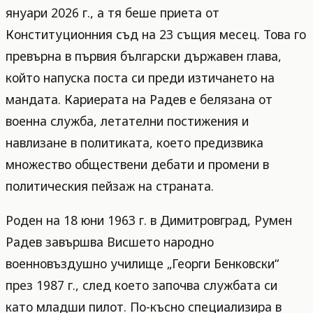
януари 2026 г., а тя беше приета от
Конституционния съд на 23 същия месец. Това го
превърна в първия български държавен глава,
който напуска поста си преди изтичането на
мандата. Кариерата на Радев е белязана от
военна служба, летателни постижения и
навлизане в политиката, което предизвика
множество обществени дебати и промени в
политическия пейзаж на страната.
Роден на 18 юни 1963 г. в Димитровград, Румен
Радев завършва Висшето народно
военновъздушно училище „Георги Бенковски“
през 1987 г., след което започва службата си
като младши пилот. По-късно специализира в