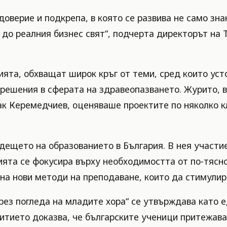
оверие и подкрепа, в която се развива не само зна
 до реалния бизнес свят“, подчерта директорът на 
ята, обхващат широк кръг от теми, сред които уст
решения в сферата на здравеопазването. Журито, в
так Керемедчиев, оценяваше проектите по няколко 
ещето на образованието в България. В нея участие
сията се фокусира върху необходимостта от по-тяс
 на нови методи на преподаване, които да стимули
з погледа на младите хора“ се утвърждава като е
тието доказва, че българските ученици притежават