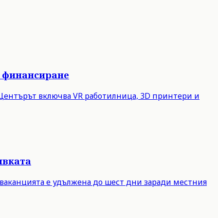
о финансиране
. Центърът включва VR работилница, 3D принтери и
ивката
 ваканцията е удължена до шест дни заради местния