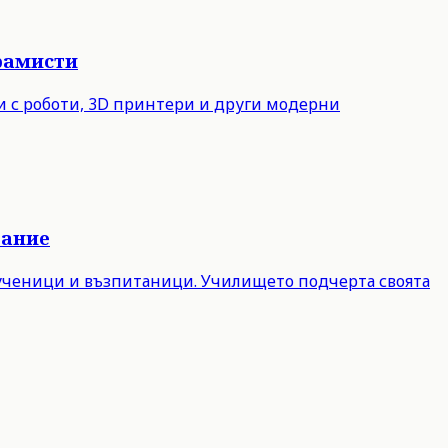
рамисти
ни с роботи, 3D принтери и други модерни
вание
 ученици и възпитаници. Училището подчерта своята