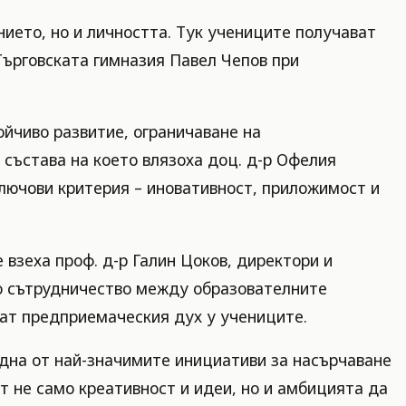
нието, но и личността. Тук учениците получават
Търговската гимназия Павел Чепов при
ойчиво развитие, ограничаване на
 състава на което влязоха доц. д-р Офелия
ключови критерия – иновативност, приложимост и
 взеха проф. д-р Галин Цоков, директори и
но сътрудничество между образователните
рат предприемаческия дух у учениците.
дна от най-значимите инициативи за насърчаване
 не само креативност и идеи, но и амбицията да