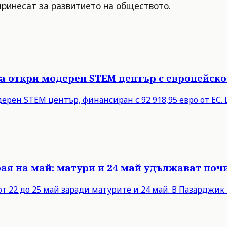
принесат за развитието на обществото.
ца откри модерен STEM център с европейск
дерен STEM център, финансиран с 92 918,95 евро от ЕС
ая на май: матури и 24 май удължават поч
 22 до 25 май заради матурите и 24 май. В Пазарджик