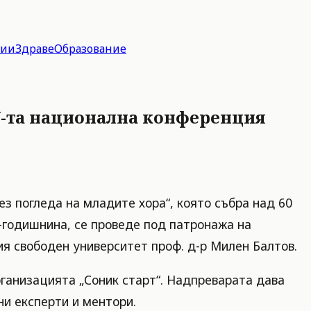
гии
Здраве
Образование
V-та национална конференция
з погледа на младите хора“, която събра над 60
0-годишнина, се проведе под патронажа на
ия свободен университет проф. д-р Милен Балтов.
ганизацията „Соник старт“. Надпреварата дава
и експерти и ментори.