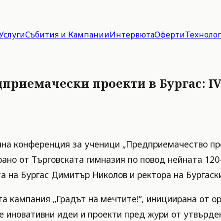
Услуги
Събития и Кампании
Интервюта
Оферти
Техноло
дприемачески проекти в Бургас: I
на конференция за ученици „Предприемачество пре
рано от Търговската гимназия по повод нейната 12
а на Бургас Димитър Николов и ректора на Бургаск
 кампания „Градът на мечтите!“, инициирана от ор
 иновативни идеи и проекти пред жури от утвърден