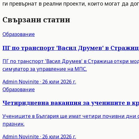
ги превърнат в реални проекти, които могат да до
Свързани статии
Образование
ПГ по транспорт 'Васил Друмев' в Стражи
ПГ по транспорт 'Васил Друмев' в Стражица откри мо
симулатор за управление на МПС.
Admin
Novinite
·
26 юли 2026 г.
Образование
Четиридневна ваканция за учениците в кр
Учениците в България ще имат четири почивни дни от
празник.
Admin
Novinite
·
26 юли 2026 г.