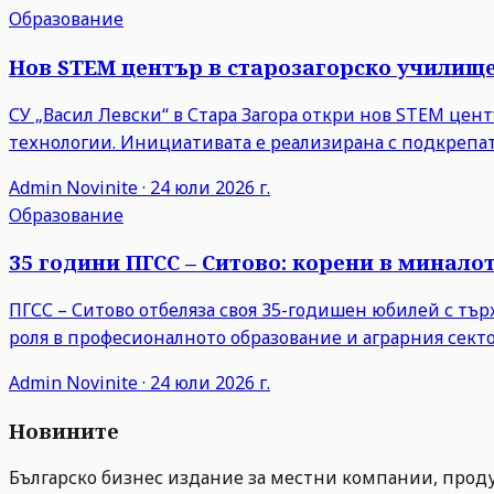
Образование
Нов STEM център в старозагорско училищ
СУ „Васил Левски“ в Стара Загора откри нов STEM це
технологии. Инициативата е реализирана с подкрепат
Admin
Novinite
·
24 юли 2026 г.
Образование
35 години ПГСС – Ситово: корени в минало
ПГСС – Ситово отбеляза своя 35-годишен юбилей с тъ
роля в професионалното образование и аграрния секто
Admin
Novinite
·
24 юли 2026 г.
Новините
Българско бизнес издание за местни компании, продук