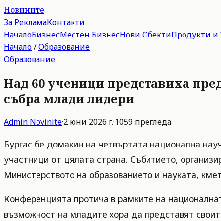
Новините
За Реклама
Контакти
Начало
Бизнес
Местен Бизнес
Нови Обекти
Продукти и 
Начало
/
Образование
Образование
Над 60 ученици представиха пре
събра млади лидери
Admin
Novinite
·
2 юни 2026 г.
·
1059
прегледа
Бургас бе домакин на четвъртата национална науч
участници от цялата страна. Събитието, организи
Министерството на образованието и науката, кмет
Конференцията протича в рамките на националната
възможност на младите хора да представят своите