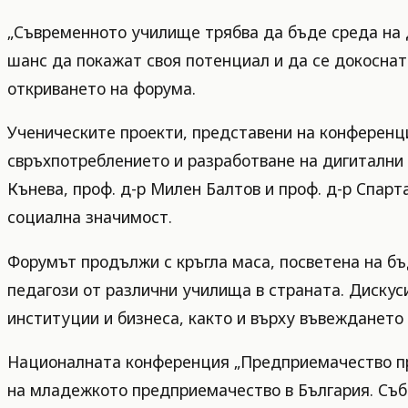
„Съвременното училище трябва да бъде среда на д
шанс да покажат своя потенциал и да се докоснат
откриването на форума.
Ученическите проекти, представени на конференци
свръхпотреблението и разработване на дигитални 
Кънева, проф. д-р Милен Балтов и проф. д-р Спар
социална значимост.
Форумът продължи с кръгла маса, посветена на бъд
педагози от различни училища в страната. Диску
институции и бизнеса, както и върху въвеждането
Националната конференция „Предприемачество пре
на младежкото предприемачество в България. Съби