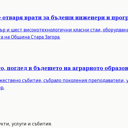
е отваря врати за бъдещи инженери и прог
нтър и шест високотехнологични класни стаи, оборудва
а на Община Стара Загора.
то, поглед в бъдещето на аграрното образо
ржествено събитие, събрало поколения преподаватели,
р.
ти, услуги и събития.