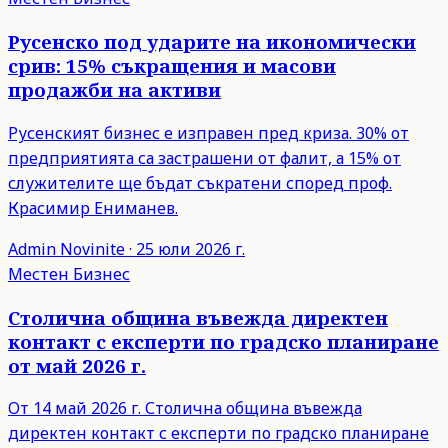
Русенско под ударите на икономически
срив: 15% съкращения и масови
продажби на активи
Русенският бизнес е изправен пред криза. 30% от
предприятията са застрашени от фалит, а 15% от
служителите ще бъдат съкратени според проф.
Красимир Ениманев.
Admin
Novinite
·
25 юли 2026 г.
Местен Бизнес
Столична община въвежда директен
контакт с експерти по градско планиране
от май 2026 г.
От 14 май 2026 г. Столична община въвежда
директен контакт с експерти по градско планиране