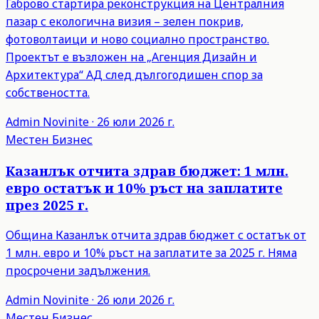
Габрово стартира реконструкция на Централния
пазар с екологична визия – зелен покрив,
фотоволтаици и ново социално пространство.
Проектът е възложен на „Агенция Дизайн и
Архитектура“ АД след дългогодишен спор за
собствеността.
Admin
Novinite
·
26 юли 2026 г.
Местен Бизнес
Казанлък отчита здрав бюджет: 1 млн.
евро остатък и 10% ръст на заплатите
през 2025 г.
Община Казанлък отчита здрав бюджет с остатък от
1 млн. евро и 10% ръст на заплатите за 2025 г. Няма
просрочени задължения.
Admin
Novinite
·
26 юли 2026 г.
Местен Бизнес