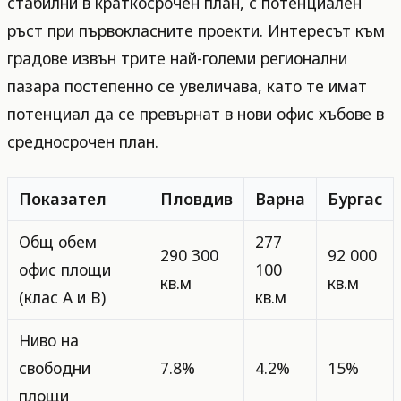
стабилни в краткосрочен план, с потенциален
ръст при първокласните проекти. Интересът към
градове извън трите най-големи регионални
пазара постепенно се увеличава, като те имат
потенциал да се превърнат в нови офис хъбове в
средносрочен план.
Показател
Пловдив
Варна
Бургас
Общ обем
277
290 300
92 000
офис площи
100
кв.м
кв.м
(клас A и B)
кв.м
Ниво на
свободни
7.8%
4.2%
15%
площи