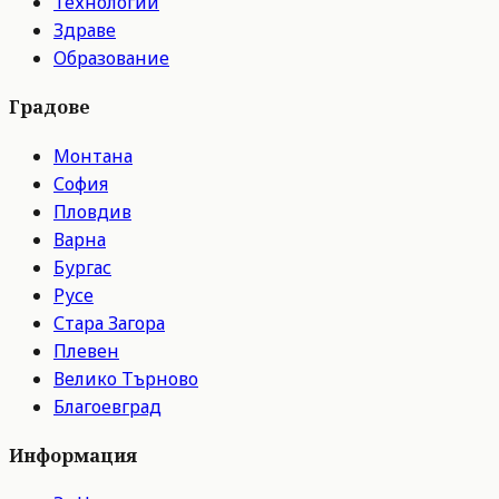
Технологии
Здраве
Образование
Градове
Монтана
София
Пловдив
Варна
Бургас
Русе
Стара Загора
Плевен
Велико Търново
Благоевград
Информация