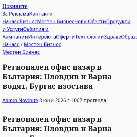
Новините
За Реклама
Контакти
Начало
Бизнес
Местен Бизнес
Нови Обекти
Продукти
и Услуги
Събития и
Кампании
Интервюта
Оферти
Технологии
Здраве
Образ
Начало
/
Местен Бизнес
Местен Бизнес
Регионален офис пазар в
България: Пловдив и Варна
водят, Бургас изостава
Admin
Novinite
·
3 юни 2026 г.
·
1067
прегледа
Регионален офис пазар в
България: Пловдив и Варна