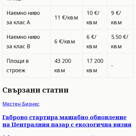
Наемно ниво
10 €/
9 €/
11 €/кв.м
за клас A
кв.м
кв.м
Наемно ниво
6 €/
5.50 €/
6 €/кв.м
за клас B
кв.м
кв.м
Площи в
43 200
17 200
-
строеж
кв.м
кв.м
Свързани статии
Местен Бизнес
Габрово стартира мащабно обновление
на Централния пазар с екологична визия