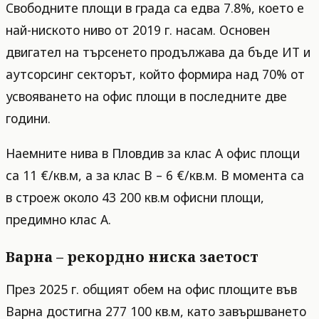
Свободните площи в града са едва 7.8%, което е
най-ниското ниво от 2019 г. насам. Основен
двигател на търсенето продължава да бъде ИТ и
аутсорсинг секторът, който формира над 70% от
усвояването на офис площи в последните две
години.
Наемните нива в Пловдив за клас A офис площи
са 11 €/кв.м, а за клас B – 6 €/кв.м. В момента са
в строеж около 43 200 кв.м офисни площи,
предимно клас A.
Варна – рекордно ниска заетост
През 2025 г. общият обем на офис площите във
Варна достигна 277 100 кв.м, като завършването