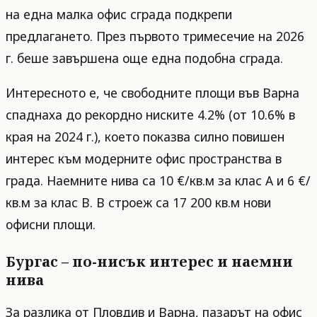
на една малка офис сграда подкрепи
предлагането. През първото тримесечие на 2026
г. беше завършена още една подобна сграда.
Интересното е, че свободните площи във Варна
спаднаха до рекордно ниските 4.2% (от 10.6% в
края на 2024 г.), което показва силно повишен
интерес към модерните офис пространства в
града. Наемните нива са 10 €/кв.м за клас A и 6 €/
кв.м за клас B. В строеж са 17 200 кв.м нови
офисни площи.
Бургас – по-нисък интерес и наемни
нива
За разлика от Пловдив и Варна, пазарът на офис