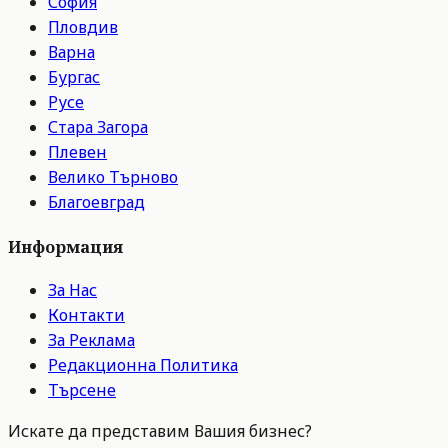
София
Пловдив
Варна
Бургас
Русе
Стара Загора
Плевен
Велико Търново
Благоевград
Информация
За Нас
Контакти
За Реклама
Редакционна Политика
Търсене
Искате да представим Вашия бизнес?