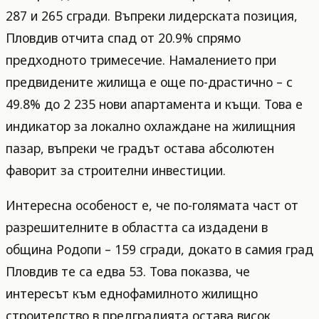
287 и 265 сгради. Въпреки лидерската позиция,
Пловдив отчита спад от 20.9% спрямо
предходното тримесечие. Намалението при
предвидените жилища е още по-драстично – с
49.8% до 2 235 нови апартамента и къщи. Това е
индикатор за локално охлаждане на жилищния
пазар, въпреки че градът остава абсолютен
фаворит за строителни инвестиции.
Интересна особеност е, че по-голямата част от
разрешителните в областта са издадени в
община Родопи – 159 сгради, докато в самия град
Пловдив те са едва 53. Това показва, че
интересът към еднофамилното жилищно
строителство в предградията остава висок,