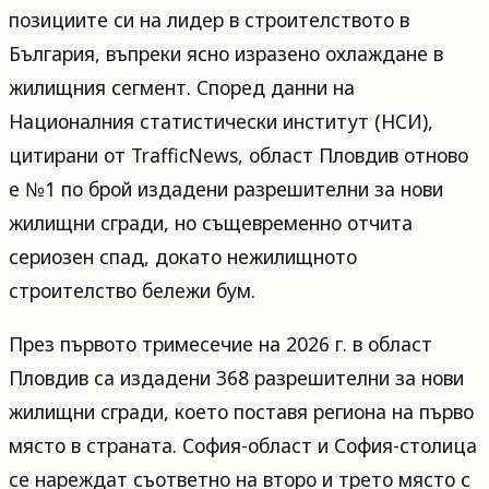
позициите си на лидер в строителството в
България, въпреки ясно изразено охлаждане в
жилищния сегмент. Според данни на
Националния статистически институт (НСИ),
цитирани от TrafficNews, област Пловдив отново
е №1 по брой издадени разрешителни за нови
жилищни сгради, но същевременно отчита
сериозен спад, докато нежилищното
строителство бележи бум.
През първото тримесечие на 2026 г. в област
Пловдив са издадени 368 разрешителни за нови
жилищни сгради, което поставя региона на първо
място в страната. София-област и София-столица
се нареждат съответно на второ и трето място с