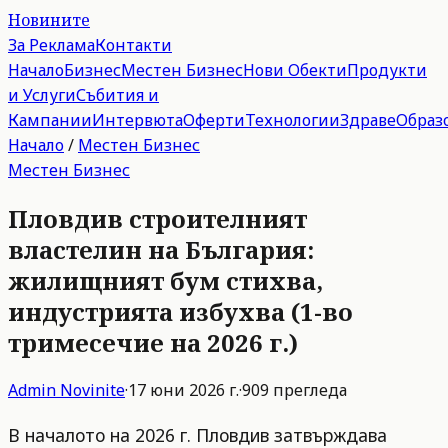
Новините
За Реклама
Контакти
Начало
Бизнес
Местен Бизнес
Нови Обекти
Продукти
и Услуги
Събития и
Кампании
Интервюта
Оферти
Технологии
Здраве
Образ
Начало
/
Местен Бизнес
Местен Бизнес
Пловдив строителният
властелин на България:
жилищният бум стихва,
индустрията избухва (1-во
тримесечие на 2026 г.)
Admin
Novinite
·
17 юни 2026 г.
·
909
прегледа
В началото на 2026 г. Пловдив затвърждава