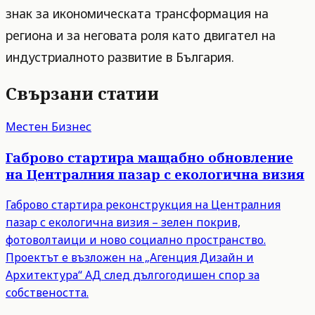
знак за икономическата трансформация на
региона и за неговата роля като двигател на
индустриалното развитие в България.
Свързани статии
Местен Бизнес
Габрово стартира мащабно обновление
на Централния пазар с екологична визия
Габрово стартира реконструкция на Централния
пазар с екологична визия – зелен покрив,
фотоволтаици и ново социално пространство.
Проектът е възложен на „Агенция Дизайн и
Архитектура“ АД след дългогодишен спор за
собствеността.