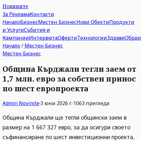
Новините
За Реклама
Контакти
Начало
Бизнес
Местен Бизнес
Нови Обекти
Продукти
и Услуги
Събития и
Кампании
Интервюта
Оферти
Технологии
Здраве
Образ
Начало
/
Местен Бизнес
Местен Бизнес
Община Кърджали тегли заем от
1,7 млн. евро за собствен принос
по шест европроекта
Admin
Novinite
·
3 юни 2026 г.
·
1063
прегледа
Община Кърджали ще тегли общински заем в
размер на 1 667 327 евро, за да осигури своето
съфинансиране по шест инвестиционни проекта,