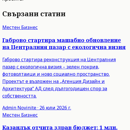
Свързани статии
Местен Бизнес
Габрово стартира мащабно обновление
на Централния пазар с екологична визия
Габрово стартира реконструкция на Централния
пазар с екологична визия – зелен покрив,
фотоволтаици и ново социално пространство.
Проектът е възложен на „Агенция Дизайн и
Архитектура“ АД след дългогодишен спор за
собствеността.
Admin
Novinite
·
26 юли 2026 г.
Местен Бизнес
Казанлък отчита здрав бюджет: 1 млн.