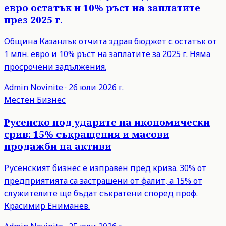
евро остатък и 10% ръст на заплатите
през 2025 г.
Община Казанлък отчита здрав бюджет с остатък от
1 млн. евро и 10% ръст на заплатите за 2025 г. Няма
просрочени задължения.
Admin
Novinite
·
26 юли 2026 г.
Местен Бизнес
Русенско под ударите на икономически
срив: 15% съкращения и масови
продажби на активи
Русенският бизнес е изправен пред криза. 30% от
предприятията са застрашени от фалит, а 15% от
служителите ще бъдат съкратени според проф.
Красимир Ениманев.