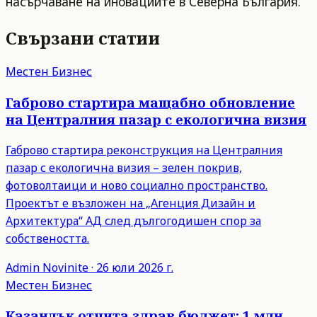
насърчаване на иновациите в Северна България.
Свързани статии
Местен Бизнес
Габрово стартира мащабно обновление
на Централния пазар с екологична визия
Габрово стартира реконструкция на Централния
пазар с екологична визия – зелен покрив,
фотоволтаици и ново социално пространство.
Проектът е възложен на „Агенция Дизайн и
Архитектура“ АД след дългогодишен спор за
собствеността.
Admin
Novinite
·
26 юли 2026 г.
Местен Бизнес
Казанлък отчита здрав бюджет: 1 млн.