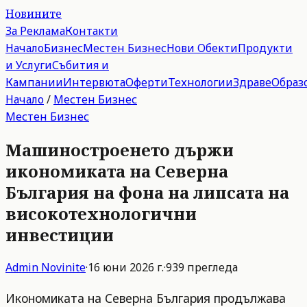
Новините
За Реклама
Контакти
Начало
Бизнес
Местен Бизнес
Нови Обекти
Продукти
и Услуги
Събития и
Кампании
Интервюта
Оферти
Технологии
Здраве
Образ
Начало
/
Местен Бизнес
Местен Бизнес
Машиностроенето държи
икономиката на Северна
България на фона на липсата на
високотехнологични
инвестиции
Admin
Novinite
·
16 юни 2026 г.
·
939
прегледа
Икономиката на Северна България продължава