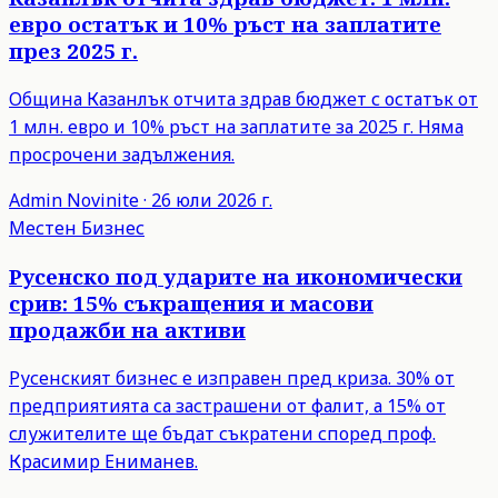
евро остатък и 10% ръст на заплатите
през 2025 г.
Община Казанлък отчита здрав бюджет с остатък от
1 млн. евро и 10% ръст на заплатите за 2025 г. Няма
просрочени задължения.
Admin
Novinite
·
26 юли 2026 г.
Местен Бизнес
Русенско под ударите на икономически
срив: 15% съкращения и масови
продажби на активи
Русенският бизнес е изправен пред криза. 30% от
предприятията са застрашени от фалит, а 15% от
служителите ще бъдат съкратени според проф.
Красимир Ениманев.