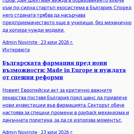
Проф. Дан Шехтман вижда в образованието ключа
към по-силна стартъп екосистема в България. Според
него страната трябва да насърчава
предприемачеството още в училище, без механично
да копира чужди модели.
Admin
Novinite
·
23 юли 2026 г.
Интервюта
Българската фармация пред нови
възможности: Made in Europe и нуждата
от спешни реформи
Новият Европейски акт за критично важните
лекарства поставя България пред шанс да привлече
нови инвестиции във фармацията. Секторът обаче
настоява за спешни промени в payback механизма и
данъчната политика, за да се използва моментът.
Admin
Novinite
·
23 юли 2026 г.