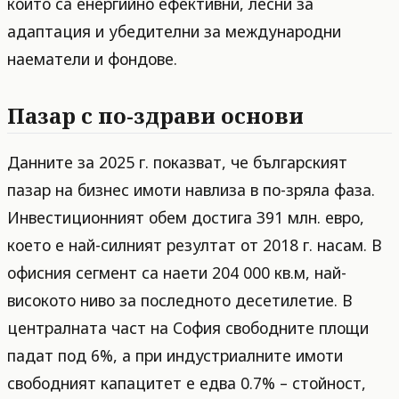
които са енергийно ефективни, лесни за
адаптация и убедителни за международни
наематели и фондове.
Пазар с по-здрави основи
Данните за 2025 г. показват, че българският
пазар на бизнес имоти навлиза в по-зряла фаза.
Инвестиционният обем достига 391 млн. евро,
което е най-силният резултат от 2018 г. насам. В
офисния сегмент са наети 204 000 кв.м, най-
високото ниво за последното десетилетие. В
централната част на София свободните площи
падат под 6%, а при индустриалните имоти
свободният капацитет е едва 0.7% – стойност,