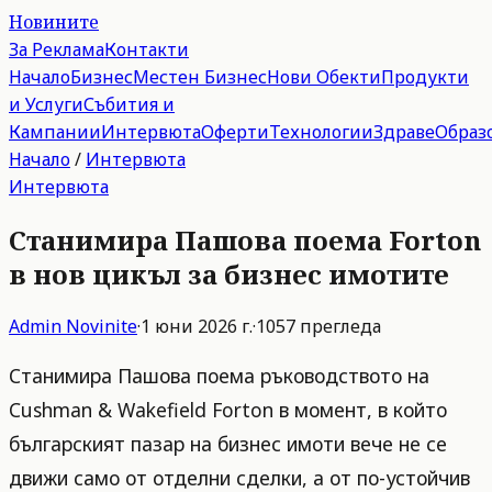
Новините
За Реклама
Контакти
Начало
Бизнес
Местен Бизнес
Нови Обекти
Продукти
и Услуги
Събития и
Кампании
Интервюта
Оферти
Технологии
Здраве
Образ
Начало
/
Интервюта
Интервюта
Станимира Пашова поема Forton
в нов цикъл за бизнес имотите
Admin
Novinite
·
1 юни 2026 г.
·
1057
прегледа
Станимира Пашова поема ръководството на
Cushman & Wakefield Forton в момент, в който
българският пазар на бизнес имоти вече не се
движи само от отделни сделки, а от по-устойчив