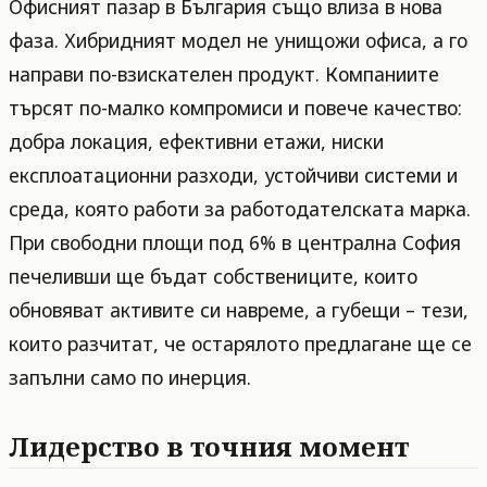
Офисният пазар в България също влиза в нова
фаза. Хибридният модел не унищожи офиса, а го
направи по-взискателен продукт. Компаниите
търсят по-малко компромиси и повече качество:
добра локация, ефективни етажи, ниски
експлоатационни разходи, устойчиви системи и
среда, която работи за работодателската марка.
При свободни площи под 6% в централна София
печеливши ще бъдат собствениците, които
обновяват активите си навреме, а губещи – тези,
които разчитат, че остарялото предлагане ще се
запълни само по инерция.
Лидерство в точния момент