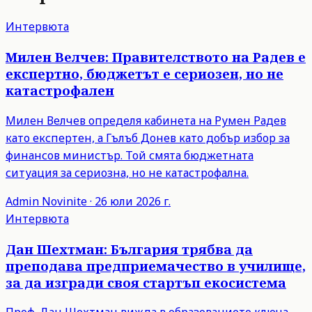
Интервюта
Милен Велчев: Правителството на Радев е
експертно, бюджетът е сериозен, но не
катастрофален
Милен Велчев определя кабинета на Румен Радев
като експертен, а Гълъб Донев като добър избор за
финансов министър. Той смята бюджетната
ситуация за сериозна, но не катастрофална.
Admin
Novinite
·
26 юли 2026 г.
Интервюта
Дан Шехтман: България трябва да
преподава предприемачество в училище,
за да изгради своя стартъп екосистема