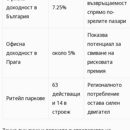
възвръщаемост
доходност в
7.25%
спрямо по-
България
зрелите пазари
Показва
Офисна
потенциал за
доходност в
около 5%
свиване на
Прага
рисковата
премия
63
Регионалното
действащи
потребление
Ритейл паркове
и 14 в
остава силен
строеж
двигател