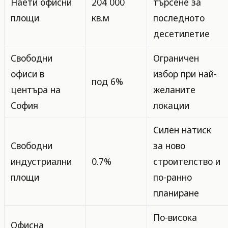
Наети офисни
204 000
търсене за
площи
кв.м
последното
десетилетие
Свободни
Ограничен
офиси в
избор при най-
под 6%
центъра на
желаните
София
локации
Силен натиск
Свободни
за ново
индустриални
0.7%
строителство и
площи
по-ранно
планиране
По-висока
Офисна