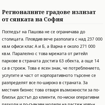
Регионалните градове излизат
от сянката на София
Погледът на Пашова не се ограничава до
столицата. Пловдив вече разполага с над 237 000
кв.м офиси клас А и Б, а Варна е около 271 000
кв.м. Паралелно с това мрежата от ритейл
паркове в страната достига 63 обекта, а още 14
са в строеж. Това е ясен знак, че потреблението,
услугите и част от корпоративното търсене се
разпределят все по-широко в страната. За
местния бизнес това отваря възможности за по-
близък достъп до клиенти, по-ниски оперативни
разходи и по-гъвкави модели на растеж извън