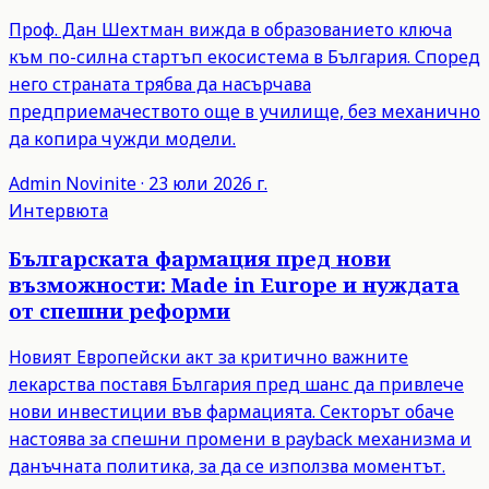
Проф. Дан Шехтман вижда в образованието ключа
към по-силна стартъп екосистема в България. Според
него страната трябва да насърчава
предприемачеството още в училище, без механично
да копира чужди модели.
Admin
Novinite
·
23 юли 2026 г.
Интервюта
Българската фармация пред нови
възможности: Made in Europe и нуждата
от спешни реформи
Новият Европейски акт за критично важните
лекарства поставя България пред шанс да привлече
нови инвестиции във фармацията. Секторът обаче
настоява за спешни промени в payback механизма и
данъчната политика, за да се използва моментът.