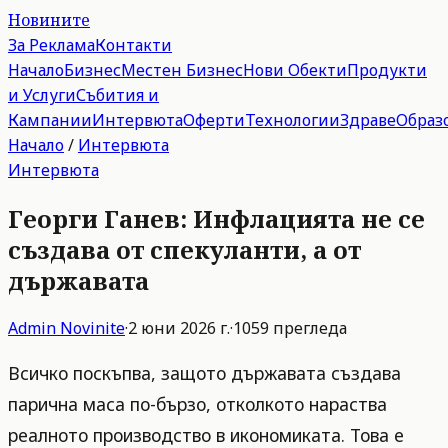
Новините
За Реклама
Контакти
Начало
Бизнес
Местен Бизнес
Нови Обекти
Продукти
и Услуги
Събития и
Кампании
Интервюта
Оферти
Технологии
Здраве
Образ
Начало
/
Интервюта
Интервюта
Георги Ганев: Инфлацията не се
създава от спекуланти, а от
държавата
Admin
Novinite
·
2 юни 2026 г.
·
1059
прегледа
Всичко поскъпва, защото държавата създава
парична маса по-бързо, отколкото нараства
реалното производство в икономиката. Това е