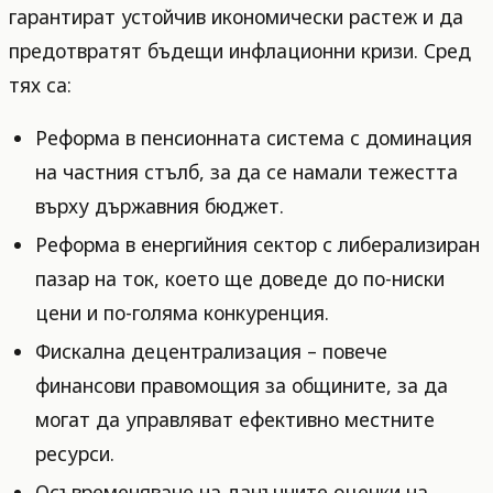
гарантират устойчив икономически растеж и да
предотвратят бъдещи инфлационни кризи. Сред
тях са:
Реформа в пенсионната система с доминация
на частния стълб, за да се намали тежестта
върху държавния бюджет.
Реформа в енергийния сектор с либерализиран
пазар на ток, което ще доведе до по-ниски
цени и по-голяма конкуренция.
Фискална децентрализация – повече
финансови правомощия за общините, за да
могат да управляват ефективно местните
ресурси.
Осъвременяване на данъчните оценки на