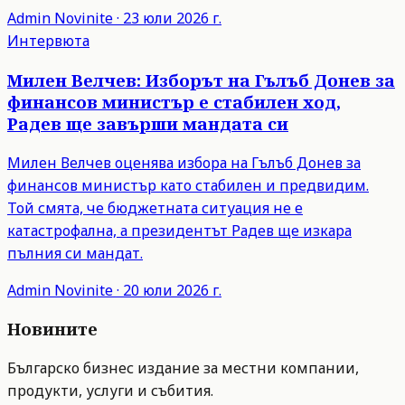
Admin
Novinite
·
23 юли 2026 г.
Интервюта
Милен Велчев: Изборът на Гълъб Донев за
финансов министър е стабилен ход,
Радев ще завърши мандата си
Милен Велчев оценява избора на Гълъб Донев за
финансов министър като стабилен и предвидим.
Той смята, че бюджетната ситуация не е
катастрофална, а президентът Радев ще изкара
пълния си мандат.
Admin
Novinite
·
20 юли 2026 г.
Новините
Българско бизнес издание за местни компании,
продукти, услуги и събития.