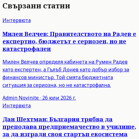
Свързани статии
Интервюта
Милен Велчев: Правителството на Радев е
експертно, бюджетът е сериозен, но не
катастрофален
Милен Велчев определя кабинета на Румен Радев
като експертен, а Гълъб Донев като добър избор за
финансов министър. Той смята бюджетната
ситуация за сериозна, но не катастрофална.
Admin
Novinite
·
26 юли 2026 г.
Интервюта
Дан Шехтман: България трябва да
преподава предприемачество в училище,
за да изгради своя стартъп екосистема