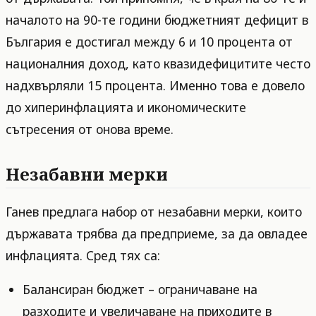
началото на 90-те години бюджетният дефицит в
България е достигал между 6 и 10 процента от
националния доход, като квазидефицитите често
надхвърляли 15 процента. Именно това е довело
до хиперинфлацията и икономическите
сътресения от онова време.
Незабавни мерки
Ганев предлага набор от незабавни мерки, които
държавата трябва да предприеме, за да овладее
инфлацията. Сред тях са:
Балансиран бюджет – ограничаване на
разходите и увеличаване на приходите в