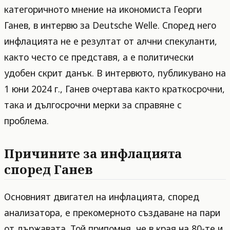
категоричното мнение на икономиста Георги
Ганев, в интервю за Deutsche Welle. Според него
инфлацията не е резултат от алчни спекуланти,
както често се представя, а е политически
удобен скрит данък. В интервюто, публикувано на
1 юни 2024 г., Ганев очертава както краткосрочни,
така и дългосрочни мерки за справяне с
проблема.
Причините за инфлацията
според Ганев
Основният двигател на инфлацията, според
анализатора, е прекомерното създаване на пари
от държавата. Той припомня, че в края на 80-те и