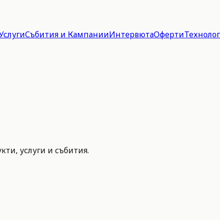
Услуги
Събития и Кампании
Интервюта
Оферти
Техноло
ти, услуги и събития.