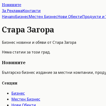
Новините
За Реклама
Контакти
Начало
Бизнес
Местен Бизнес
Нови Обекти
Продукти и 
Стара Загора
Бизнес новини и обяви от
Стара Загора
Няма статии за този град.
Новините
Българско бизнес издание за местни компании, продук
Секции
Бизнес
Местен Бизнес
Нови Обекти