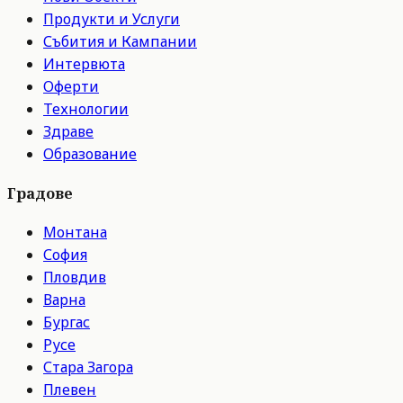
Продукти и Услуги
Събития и Кампании
Интервюта
Оферти
Технологии
Здраве
Образование
Градове
Монтана
София
Пловдив
Варна
Бургас
Русе
Стара Загора
Плевен