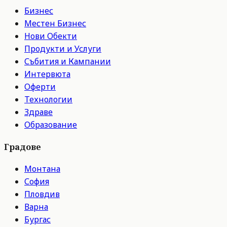
Бизнес
Местен Бизнес
Нови Обекти
Продукти и Услуги
Събития и Кампании
Интервюта
Оферти
Технологии
Здраве
Образование
Градове
Монтана
София
Пловдив
Варна
Бургас