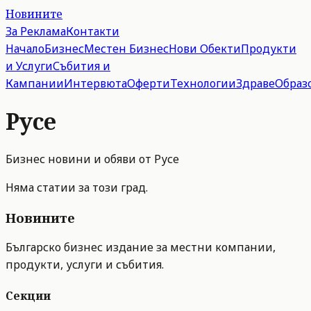
Новините
За Реклама
Контакти
Начало
Бизнес
Местен Бизнес
Нови Обекти
Продукти
и Услуги
Събития и
Кампании
Интервюта
Оферти
Технологии
Здраве
Образ
Русе
Бизнес новини и обяви от
Русе
Няма статии за този град.
Новините
Българско бизнес издание за местни компании,
продукти, услуги и събития.
Секции