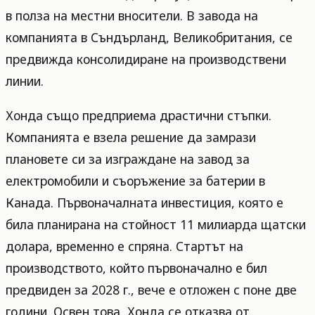
в полза на местни вносители. В завода на
компанията в Съндърланд, Великобритания, се
предвижда консолидиране на производствени
линии.
Хонда също предприема драстични стъпки.
Компанията е взела решение да замрази
плановете си за изграждане на завод за
електромобили и съоръжение за батерии в
Канада. Първоначалната инвестиция, която е
била планирана на стойност 11 милиарда щатски
долара, временно е спряна. Стартът на
производството, който първоначално е бил
предвиден за 2028 г., вече е отложен с поне две
години. Освен това, Хонда се отказва от