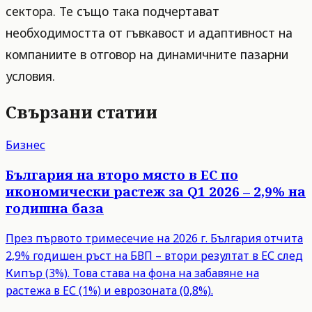
сектора. Те също така подчертават
необходимостта от гъвкавост и адаптивност на
компаниите в отговор на динамичните пазарни
условия.
Свързани статии
Бизнес
България на второ място в ЕС по
икономически растеж за Q1 2026 – 2,9% на
годишна база
През първото тримесечие на 2026 г. България отчита
2,9% годишен ръст на БВП – втори резултат в ЕС след
Кипър (3%). Това става на фона на забавяне на
растежа в ЕС (1%) и еврозоната (0,8%).