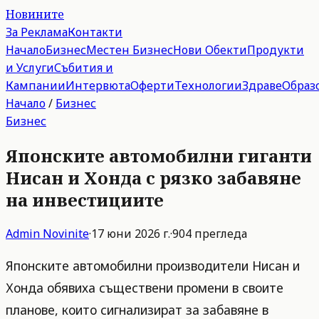
Новините
За Реклама
Контакти
Начало
Бизнес
Местен Бизнес
Нови Обекти
Продукти
и Услуги
Събития и
Кампании
Интервюта
Оферти
Технологии
Здраве
Образ
Начало
/
Бизнес
Бизнес
Японските автомобилни гиганти
Нисан и Хонда с рязко забавяне
на инвестициите
Admin
Novinite
·
17 юни 2026 г.
·
904
прегледа
Японските автомобилни производители Нисан и
Хонда обявиха съществени промени в своите
планове, които сигнализират за забавяне в