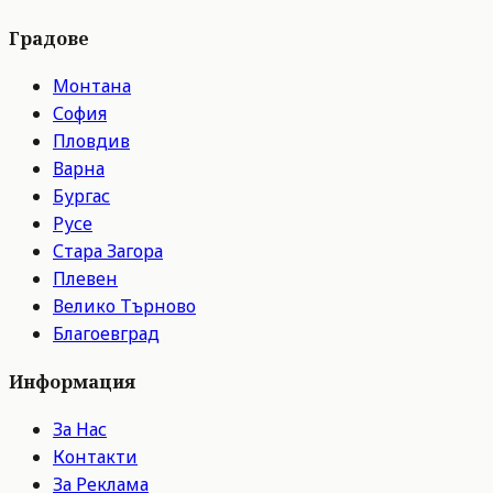
Градове
Монтана
София
Пловдив
Варна
Бургас
Русе
Стара Загора
Плевен
Велико Търново
Благоевград
Информация
За Нас
Контакти
За Реклама