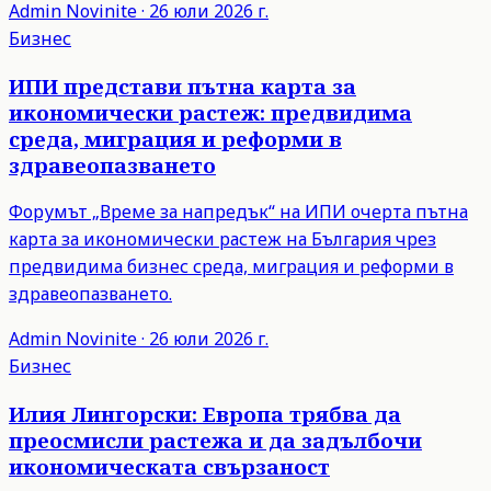
Admin
Novinite
·
26 юли 2026 г.
Бизнес
ИПИ представи пътна карта за
икономически растеж: предвидима
среда, миграция и реформи в
здравеопазването
Форумът „Време за напредък“ на ИПИ очерта пътна
карта за икономически растеж на България чрез
предвидима бизнес среда, миграция и реформи в
здравеопазването.
Admin
Novinite
·
26 юли 2026 г.
Бизнес
Илия Лингорски: Европа трябва да
преосмисли растежа и да задълбочи
икономическата свързаност