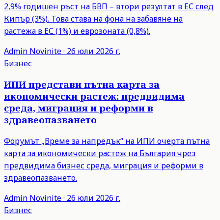
2,9% годишен ръст на БВП – втори резултат в ЕС след
Кипър (3%). Това става на фона на забавяне на
растежа в ЕС (1%) и еврозоната (0,8%).
Admin
Novinite
·
26 юли 2026 г.
Бизнес
ИПИ представи пътна карта за
икономически растеж: предвидима
среда, миграция и реформи в
здравеопазването
Форумът „Време за напредък“ на ИПИ очерта пътна
карта за икономически растеж на България чрез
предвидима бизнес среда, миграция и реформи в
здравеопазването.
Admin
Novinite
·
26 юли 2026 г.
Бизнес