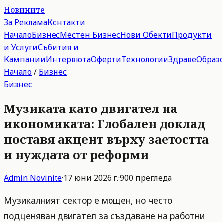
Новините
За Реклама
Контакти
Начало
Бизнес
Местен Бизнес
Нови Обекти
Продукти
и Услуги
Събития и
Кампании
Интервюта
Оферти
Технологии
Здраве
Образ
Начало
/
Бизнес
Бизнес
Музиката като двигател на
икономиката: Глобален доклад
поставя акцент върху заетостта
и нуждата от реформи
Admin
Novinite
·
17 юни 2026 г.
·
900
прегледа
Музикалният сектор е мощен, но често
подценяван двигател за създаване на работни