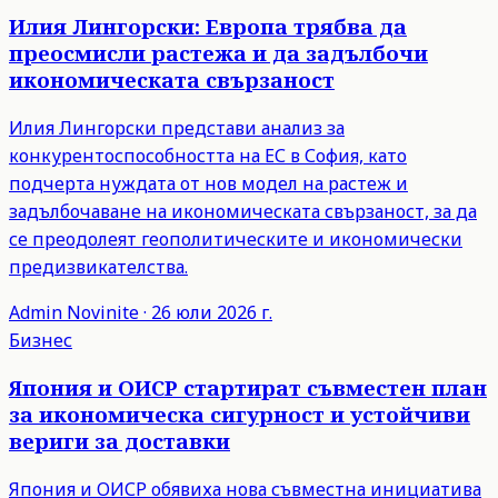
Илия Лингорски: Европа трябва да
преосмисли растежа и да задълбочи
икономическата свързаност
Илия Лингорски представи анализ за
конкурентоспособността на ЕС в София, като
подчерта нуждата от нов модел на растеж и
задълбочаване на икономическата свързаност, за да
се преодолеят геополитическите и икономически
предизвикателства.
Admin
Novinite
·
26 юли 2026 г.
Бизнес
Япония и ОИСР стартират съвместен план
за икономическа сигурност и устойчиви
вериги за доставки
Япония и ОИСР обявиха нова съвместна инициатива