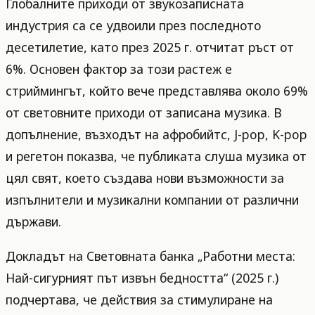
Глобалните приходи от звукозаписната
индустрия са се удвоили през последното
десетилетие, като през 2025 г. отчитат ръст от
6%. Основен фактор за този растеж е
стриймингът, който вече представлява около 69%
от световните приходи от записана музика. В
допълнение, възходът на афробийтс, J-pop, K-pop
и регетон показва, че публиката слуша музика от
цял свят, което създава нови възможности за
изпълнители и музикални компании от различни
държави.
Докладът на Световната банка „Работни места:
Най-сигурният път извън бедността“ (2025 г.)
подчертава, че действия за стимулиране на