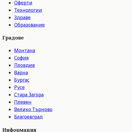
Оферти
Технологии
Здраве
Образование
Градове
Монтана
София
Пловдив
Варна
Бургас
Русе
Стара Загора
Плевен
Велико Търново
Благоевград
Информация