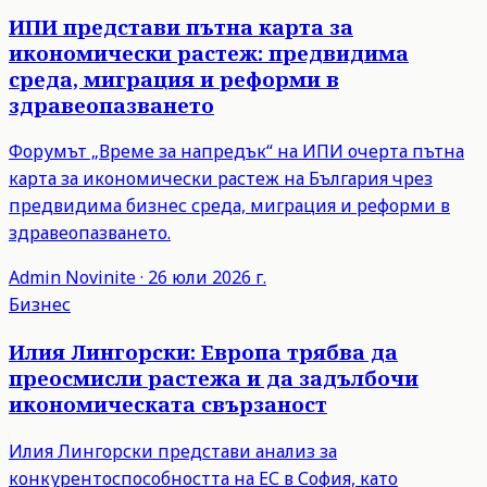
ИПИ представи пътна карта за
икономически растеж: предвидима
среда, миграция и реформи в
здравеопазването
Форумът „Време за напредък“ на ИПИ очерта пътна
карта за икономически растеж на България чрез
предвидима бизнес среда, миграция и реформи в
здравеопазването.
Admin
Novinite
·
26 юли 2026 г.
Бизнес
Илия Лингорски: Европа трябва да
преосмисли растежа и да задълбочи
икономическата свързаност
Илия Лингорски представи анализ за
конкурентоспособността на ЕС в София, като