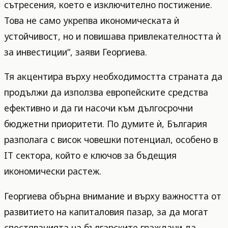
сътресения, което е изключително постижение.
Това не само укрепва икономическата ѝ
устойчивост, но и повишава привлекателността ѝ
за инвестиции“, заяви Георгиева.
Тя акцентира върху необходимостта страната да
продължи да използва европейските средства
ефективно и да ги насочи към дългосрочни
бюджетни приоритети. По думите ѝ, България
разполага с висок човешки потенциал, особено в
IT сектора, който е ключов за бъдещия
икономически растеж.
Георгиева обърна внимание и върху важността от
развитието на капиталовия пазар, за да могат
спестяванията на българските граждани да