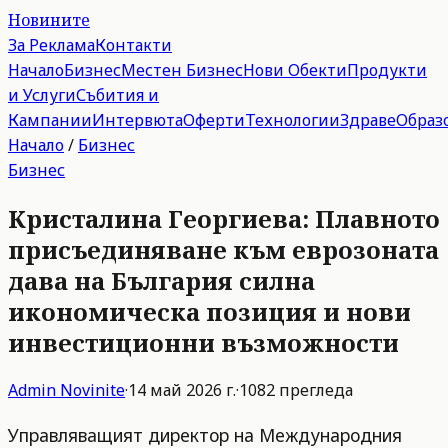
Новините
За Реклама
Контакти
Начало
Бизнес
Местен Бизнес
Нови Обекти
Продукти
и Услуги
Събития и
Кампании
Интервюта
Оферти
Технологии
Здраве
Образ
Начало
/
Бизнес
Бизнес
Кристалина Георгиева: Плавното
присъединяване към еврозоната
дава на България силна
икономическа позиция и нови
инвестиционни възможности
Admin
Novinite
·
14 май 2026 г.
·
1082
прегледа
Управляващият директор на Международния