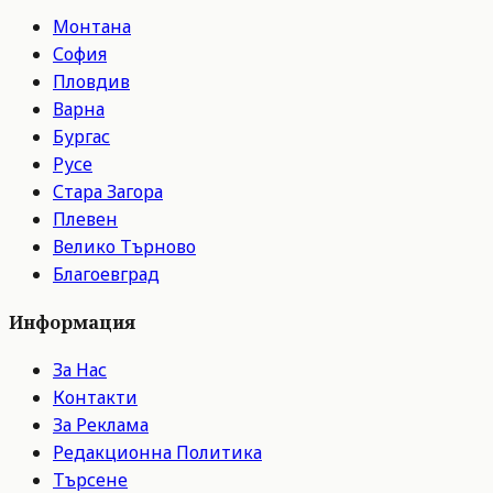
Монтана
София
Пловдив
Варна
Бургас
Русе
Стара Загора
Плевен
Велико Търново
Благоевград
Информация
За Нас
Контакти
За Реклама
Редакционна Политика
Търсене