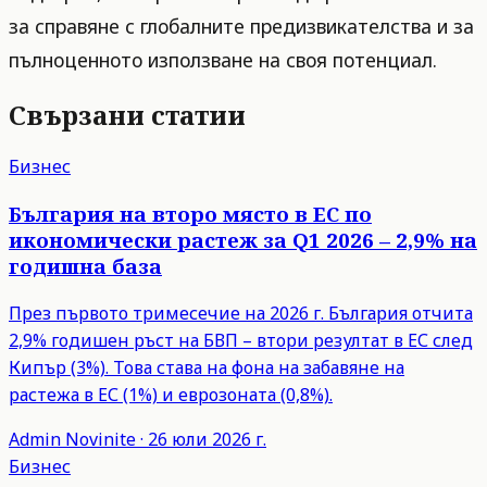
за справяне с глобалните предизвикателства и за
пълноценното използване на своя потенциал.
Свързани статии
Бизнес
България на второ място в ЕС по
икономически растеж за Q1 2026 – 2,9% на
годишна база
През първото тримесечие на 2026 г. България отчита
2,9% годишен ръст на БВП – втори резултат в ЕС след
Кипър (3%). Това става на фона на забавяне на
растежа в ЕС (1%) и еврозоната (0,8%).
Admin
Novinite
·
26 юли 2026 г.
Бизнес