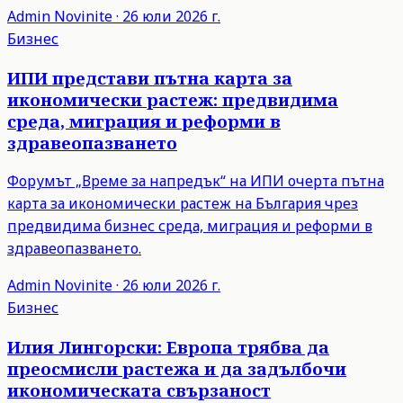
Admin
Novinite
·
26 юли 2026 г.
Бизнес
ИПИ представи пътна карта за
икономически растеж: предвидима
среда, миграция и реформи в
здравеопазването
Форумът „Време за напредък“ на ИПИ очерта пътна
карта за икономически растеж на България чрез
предвидима бизнес среда, миграция и реформи в
здравеопазването.
Admin
Novinite
·
26 юли 2026 г.
Бизнес
Илия Лингорски: Европа трябва да
преосмисли растежа и да задълбочи
икономическата свързаност