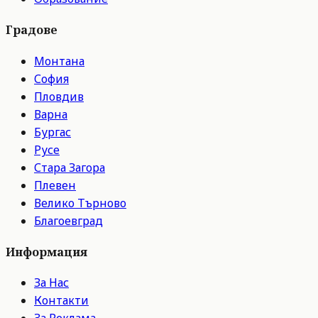
Градове
Монтана
София
Пловдив
Варна
Бургас
Русе
Стара Загора
Плевен
Велико Търново
Благоевград
Информация
За Нас
Контакти