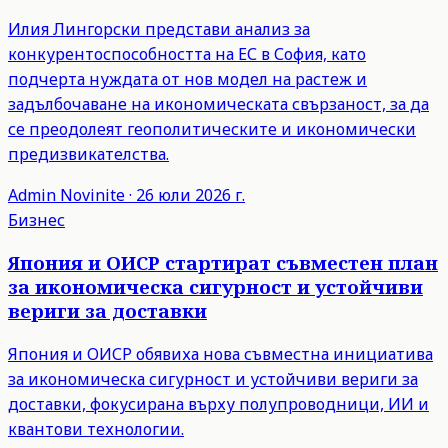
Илия Лингорски представи анализ за
конкурентоспособността на ЕС в София, като
подчерта нуждата от нов модел на растеж и
задълбочаване на икономическата свързаност, за да
се преодолеят геополитическите и икономически
предизвикателства.
Admin
Novinite
·
26 юли 2026 г.
Бизнес
Япония и ОИСР стартират съвместен план
за икономическа сигурност и устойчиви
вериги за доставки
Япония и ОИСР обявиха нова съвместна инициатива
за икономическа сигурност и устойчиви вериги за
доставки, фокусирана върху полупроводници, ИИ и
квантови технологии.