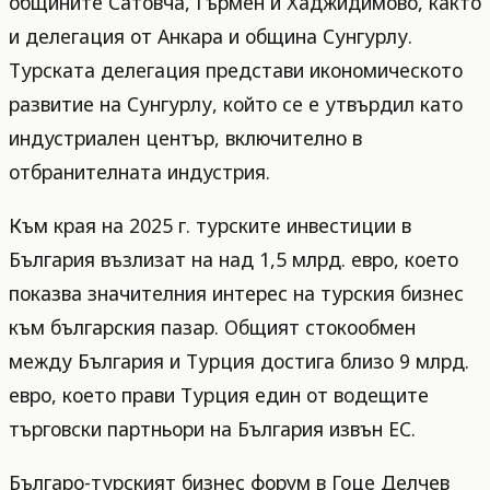
общините Сатовча, Гърмен и Хаджидимово, както
и делегация от Анкара и община Сунгурлу.
Турската делегация представи икономическото
развитие на Сунгурлу, който се е утвърдил като
индустриален център, включително в
отбранителната индустрия.
Към края на 2025 г. турските инвестиции в
България възлизат на над 1,5 млрд. евро, което
показва значителния интерес на турския бизнес
към българския пазар. Общият стокообмен
между България и Турция достига близо 9 млрд.
евро, което прави Турция един от водещите
търговски партньори на България извън ЕС.
Българо-турският бизнес форум в Гоце Делчев