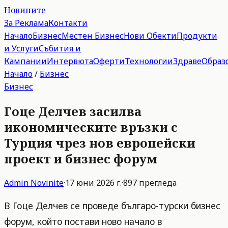
Новините
За Реклама
Контакти
Начало
Бизнес
Местен Бизнес
Нови Обекти
Продукти
и Услуги
Събития и
Кампании
Интервюта
Оферти
Технологии
Здраве
Образ
Начало
/
Бизнес
Бизнес
Гоце Делчев засилва
икономическите връзки с
Турция чрез нов европейски
проект и бизнес форум
Admin
Novinite
·
17 юни 2026 г.
·
897
прегледа
В Гоце Делчев се проведе българо-турски бизнес
форум, който постави ново начало в