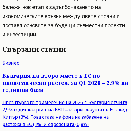
бележи нов етап в задълбочаването на
икономическите връзки между двете страни и
поставя основите за бъдещи съвместни проекти
и инвестиции.
Свързани статии
Бизнес
България на второ място в ЕС по
икономически растеж за Q1 2026 – 2,9% на
годишна база
През първото тримесечие на 2026 г. България отчита
2,9% годишен ръст на БВП – втори резултат в ЕС след
Кипър (3%). Това става на фона на забавяне на
растежа в ЕС (1%) и еврозоната (0,8%).