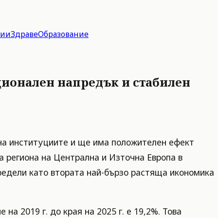
гии
Здраве
Образование
ционален напредък и стабилен
 на институциите и ще има положителен ефект
а региона на Централна и Източна Европа в
предели като втората най-бързо растяща икономика
а 2019 г. до края на 2025 г. е 19,2%. Това