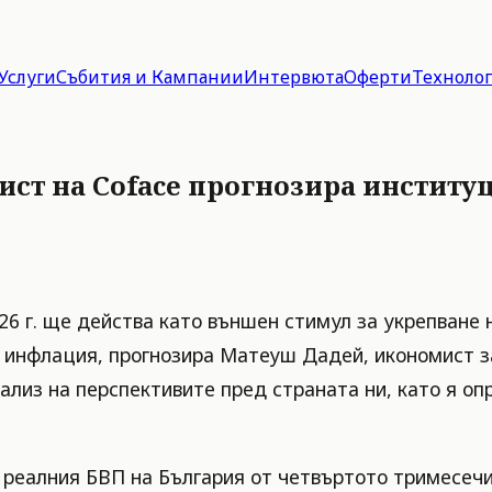
Услуги
Събития и Кампании
Интервюта
Оферти
Техноло
ист на Coface прогнозира институ
26 г. ще действа като външен стимул за укрепване
 инфлация, прогнозира Матеуш Дадей, икономист з
нализ на перспективите пред страната ни, като я о
реалния БВП на България от четвъртото тримесечие н