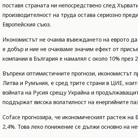
поставя страната ни непосредствено след Хървати
производителност на труда остава сериозно преди
Европейския съюз.
Икономистът не очаква въвеждането на еврото да
е добър и ние не очакваме значим ефект от присъ
компании в България е намалял с около 10% през 2
Въпреки оптимистичните прогнози, икономистът пр
Литва и Румъния, е сред трите страни в ЦИЕ, коит
войната на Русия срещу Украйна и продължаващит
поддържат висока волатилност на енергийните па
Coface прогнозира, че икономическият растеж на Б
2,4%. Това леко понижение се дължи основно на н