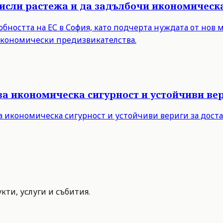
мисли растежа и да задълбочи икономическ
бността на ЕС в София, като подчерта нуждата от нов 
 икономически предизвикателства.
за икономическа сигурност и устойчиви вер
а икономическа сигурност и устойчиви вериги за дост
ти, услуги и събития.