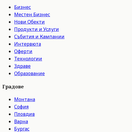
Бизнес
Местен Бизнес
Нови Обекти
Продукти и Услуги
Събития и Кампании
Интервюта
Оферти
Технологии
Здраве
Образование
Градове
Монтана
София
Пловдив
Варна
Бургас