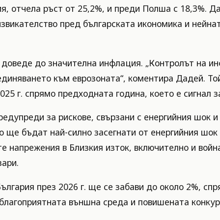
я, отчела ръст от 25,2%, и преди Полша с 18,3%. Д
звикателство пред българската икономика и нейнат
 доведе до значителна инфлация. „Контролът на ин
единяването към еврозоната“, коментира Дадей. То
025 г. спрямо предходната година, което е сигнал з
едупреди за рискове, свързани с енергийния шок и 
о ще бъдат най-силно засегнати от енергийния шок 
е напрежения в Близкия изток, включително и войн
зари.
ългария през 2026 г. ще се забави до около 2%, сп
еблагоприятната външна среда и повишената конкур