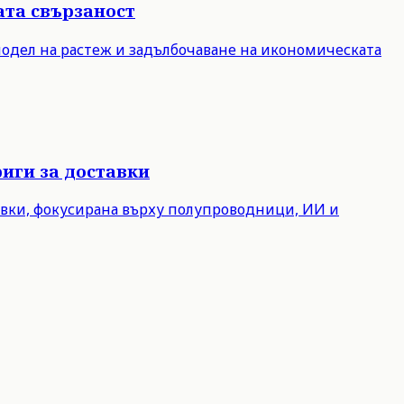
ата свързаност
модел на растеж и задълбочаване на икономическата
иги за доставки
авки, фокусирана върху полупроводници, ИИ и