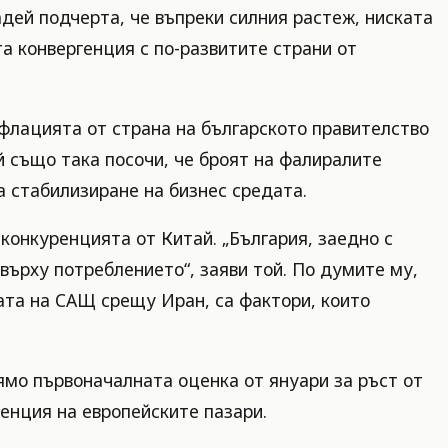
адей подчерта, че въпреки силния растеж, ниската
а конвергенция с по-развитите страни от
флацията от страна на българското правителство
й също така посочи, че броят на фалиралите
а стабилизиране на бизнес средата.
конкуренцията от Китай. „България, заедно с
върху потреблението“, заяви той. По думите му,
ата на САЩ срещу Иран, са фактори, които
рямо първоначалната оценка от януари за ръст от
енция на европейските пазари.