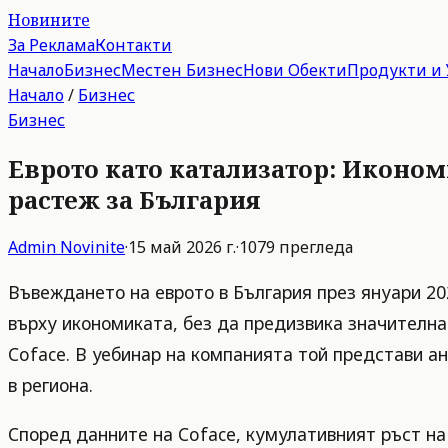
Новините
За Реклама
Контакти
Начало
Бизнес
Местен Бизнес
Нови Обекти
Продукти и 
Начало
/
Бизнес
Бизнес
Еврото като катализатор: Иконом
растеж за България
Admin
Novinite
·
15 май 2026 г.
·
1079
прегледа
Въвеждането на еврото в България през януари 20
върху икономиката, без да предизвика значителна
Coface. В уебинар на компанията той представи а
в региона.
Според данните на Coface, кумулативният ръст на 