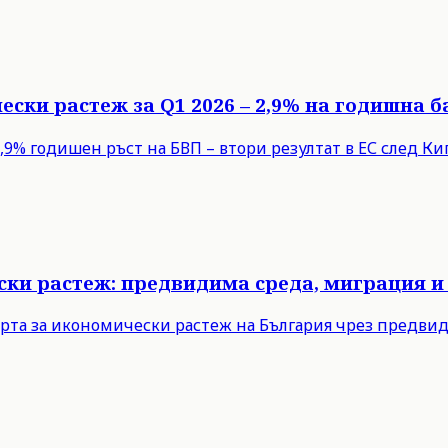
ески растеж за Q1 2026 – 2,9% на годишна б
9% годишен ръст на БВП – втори резултат в ЕС след Кипъ
ски растеж: предвидима среда, миграция и
рта за икономически растеж на България чрез предви