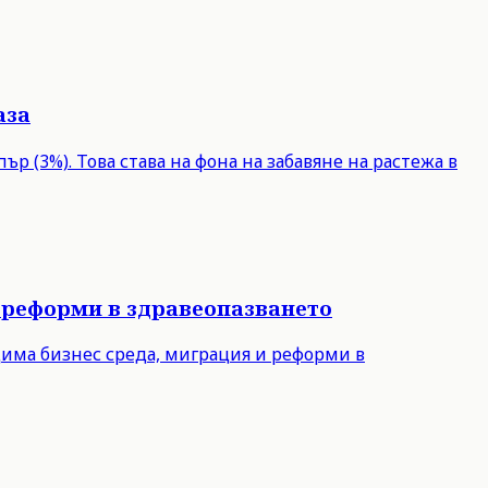
аза
р (3%). Това става на фона на забавяне на растежа в
 реформи в здравеопазването
дима бизнес среда, миграция и реформи в