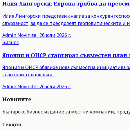
Илия Лингорски: Европа трябва да преос
Илия Лингорски представи анализ за конкурентоспосо
свързаност, за да се преодолеят геополитическите и
Admin
Novinite
·
26 юли 2026 г.
Бизнес
Япония и ОИСР стартират съвместен план 
Япония и ОИСР обявиха нова съвместна инициатива з
квантови технологии.
Admin
Novinite
·
26 юли 2026 г.
Новините
Българско бизнес издание за местни компании, продук
Секции